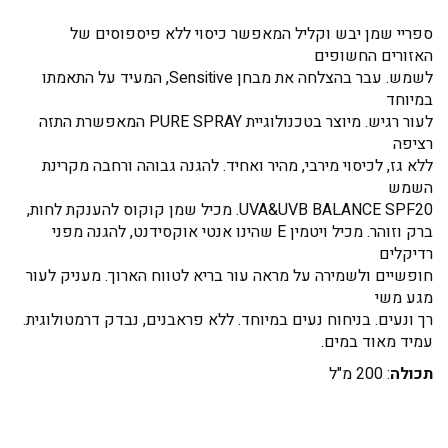
ספריי שמן יבש וקליל המאפשר כיסוי ללא פיספוסים של
האזורים החשופים
לשמש. עבר בהצלחה את מבחן Sensitive, המעיד על התאמתו
במיוחד
לעור רגיש. מיוצר בטכנולוגיית PURE SPRAY המאפשרת התזה
רציפה
ללא גז, לכיסוי מירבי, מהיר ואחיד. להגנה גבוהה ורחבה מקרינת
השמש
UVA&UVB BALANCE SPF20. מכיל שמן קוקוס להענקת לחות,
ברק וזוהר. מכיל ויטמין E שהינו אנטי אוקסידנט, להגנה מפני
רדיקלים
חופשיים ולשמירה על מראה עור בריא לטווח הארוך. מעניק לעור
מגע משי
רך ונעים. בניחוח נעים במיוחד. ללא פראבנים, נבדק דרמטולוגית.
עמיד מאוד במים.
תכולה
: 200 מ"ל