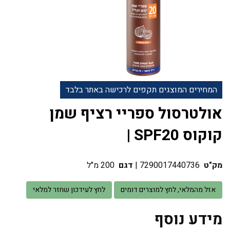
המחירים המוצגים תקפים לרכישה באתר בלבד
אולטרסול ספריי רציף שמן
קוקוס SPF20 |
מק"ט
7290017440736
|
דגם
200 מ"ל
אזל מהמלאי, לחץ למוצרים דומים
לחץ לעידכון שחזר למלאי
מידע נוסף