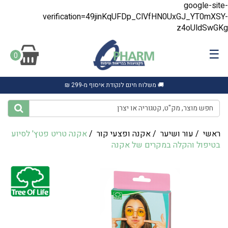
google-site-
verification=49jinKqUFDp_ClVfHN0UxGJ_YT0mXSY-
z4oUldSwGKg
☰
0
🚚 משלוח חינם לנקודת איסוף מ-299 ₪
ראשי
/
עור ושיער
/
אקנה ופצעי קור
/
אקנה טריט פטץ' לסיוע
בטיפול והקלה במקרים של אקנה