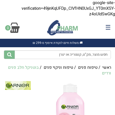
google-site-
verification=49jinKqUFDp_ClVfHN0UxGJ_YT0mXSY-
z4oUldSwGKg
☰
0
🚚 משלוח חינם לנקודת איסוף מ-299 ₪
ראשי
/
טיפוח פנים
/
טיפוח וניקוי פנים
/
בוטניקל חלב פנים
ורדים