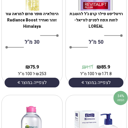
רויטליפט פילר קרם ג'ל להשבת
‎הימלאיה סופר סרום למראה עור
לחות ונפח לפנים לוריאל-
זוהר ואחיד Radiance Boost
Himalaya
LOREAL
50 מ"ל
30 מ"ל
₪
₪
₪
75.9
85.9
111
171.8
₪
ל 100 מ''ל
253
₪
ל 100 מ''ל
לצפייה במוצר
לצפייה במוצר
34%
הנחה