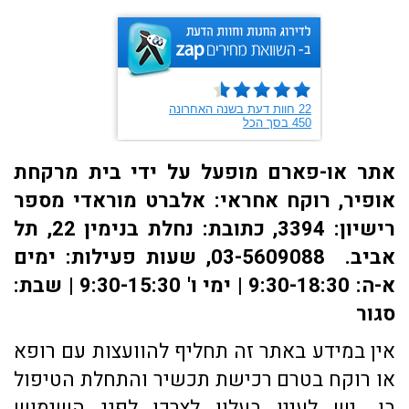
אתר או-פארם מופעל על ידי בית מרקחת
אופיר, רוקח אחראי: אלברט מוראדי מספר
רישיון: 3394, כתובת: ​נחלת בנימין 22, תל
אביב. 03-5609088, שעות פעילות: ימים
א-ה: 9:30-18:30 | ימי ו' 9:30-15:30 | שבת:
סגור
אין במידע באתר זה תחליף להוועצות עם רופא
או רוקח בטרם רכישת תכשיר והתחלת הטיפול
בו. יש לעיין בעלון לצרכן לפני השימוש