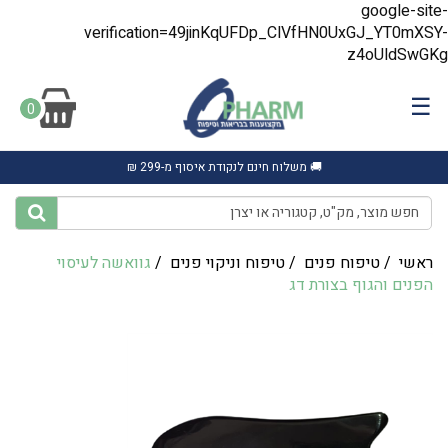
google-site-
verification=49jinKqUFDp_ClVfHN0UxGJ_YT0mXSY-
z4oUldSwGKg
☰
0
🚚 משלוח חינם לנקודת איסוף מ-299 ₪
ראשי
/
טיפוח פנים
/
טיפוח וניקוי פנים
/
גוואשה לעיסוי
הפנים והגוף בצורת דג