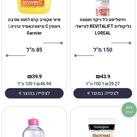
רויטליפט ג'ל ניקוי חומצה
פיור אקטיב קרם לחות סורבה
גליקולית REVITALIFT לוריאל-
ויטמין C וניאצינאמיד גרניה |
Garnier
LOREAL
150 מ"ל
85 מ"ל
₪
₪
39.9
43.9
29.27
₪
ל 100 מ''ל
46.94
₪
ל 100 מ''ל
לצפייה במוצר
לצפייה במוצר
45%
הנחה