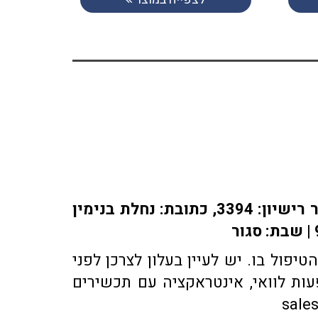
אתר או-פארם מופעל על ידי בית מרקחת אופיר, רוקח אחראי: אלברט מוראדי מספר רישיון: 3394, כתובת: ​נחלת בנימין
פול בו. יש לעיין בעלון לצרכן לפני
ות לוואי, אינטראקציה עם תכשירים