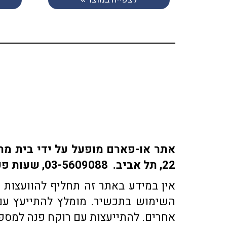
22, תל אביב. 03-5609088, שעות פעילות: ימים א-ה: 9:30-18:30 | ימי ו' 9:30-15:30 | שבת: סגור
אין במידע באתר זה תחליף להוועצות ע
השימוש בתכשיר. מומלץ להתייעץ עם 
אחרים. להתייעצות עם רוקח פנה למספר טלפון 03-5609088 או בדוא"ל co.il