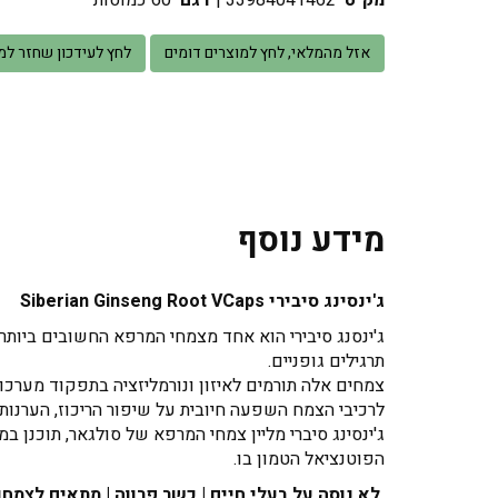
מק"ט
33984041462
|
דגם
60 כמוסות
אזל מהמלאי, לחץ למוצרים דומים
לחץ לעידכון שחזר למ
מידע נוסף
ג'ינסינג סיבירי Siberian Ginseng Root VCaps
ג'ינסנג סיבירי הוא אחד מצמחי המרפא החשובים ביותר 
תרגילים גופניים.
צמחים אלה תורמים לאיזון ונורמליזציה בתפקוד מערכו
לרכיבי הצמח השפעה חיובית על שיפור הריכוז, הערנות, א
ג'ינסינג סיברי מליין צמחי המרפא של סולגאר, תוכנן 
הפוטנציאל הטמון בו.
לא נוסה על בעלי חיים | כשר פרווה | מתאים לצמחו