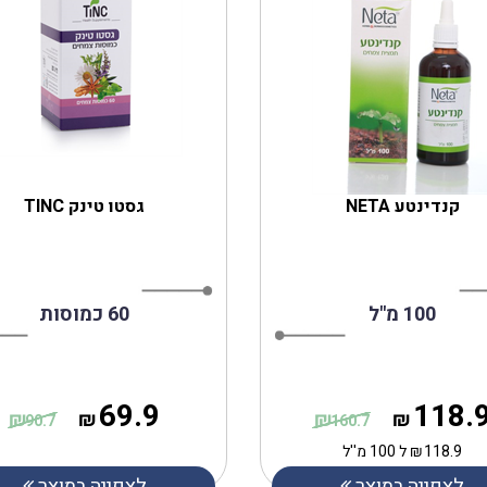
קנדינטע NETA
גסטו טינק TINC
100 מ"ל
60 כמוסות
69.9
118.
₪
₪
₪
₪
90.7
160.7
118.9
₪
ל 100 מ''ל
לצפייה במוצר
לצפייה במוצר