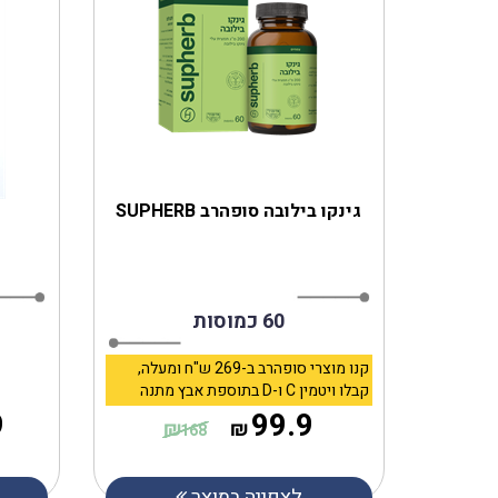
גינקו בילובה סופהרב SUPHERB
60 כמוסות
קנו מוצרי סופהרב ב-269 ש"ח ומעלה,
קבלו ויטמין C ו-D בתוספת אבץ מתנה
9
99.9
₪
₪
168
לצפייה במוצר