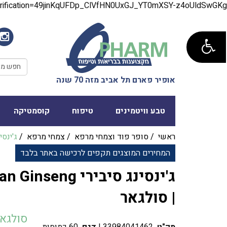
verification=49jinKqUFDp_ClVfHN0UxGJ_YT0mXSY-z4oUldSwGKg
אופיר פארם תל אביב מזה 70 שנה
טבע וויטמינים
טיפוח
קוסמטיקה
ראשי
/
סופר פוד וצמחי מרפא
/
צמחי מרפא
/
ג'ינסינג סיבירי
המחירים המוצגים תקפים לרכישה באתר בלבד
ג'ינסינג סיבירי g
| סולגאר
סולגא