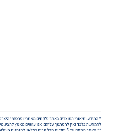
* המידע ותיאורי המוצרים באתר נלקחים מאתרי ופרסומי היצרנים
להמחשה בלבד ואין להסתמך עליהם. אנו עושים מאמץ להציג מידע
** האתר מחזיק עד 5 יחידות מכל פריט במלאי. להזמנות העולות על כמות זו, נא ליצור קשר ישיר