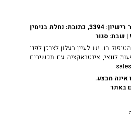
אתר או-פארם מופעל על ידי בית מרקחת אופיר, רוקח אחראי: אלברט מוראדי מספר רישיון: 3394, כתובת: ​נחלת בנימין
פול בו. יש לעיין בעלון לצרכן לפני
ות לוואי, אינטראקציה עם תכשירים
 אינה מבצע.
ם באתר