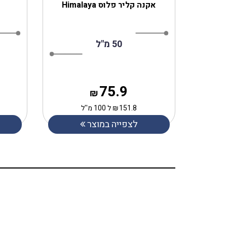
אקנה קליר פלוס Himalaya
50 מ"ל
75.9
₪
151.8
₪
ל 100 מ''ל
לצפייה במוצר