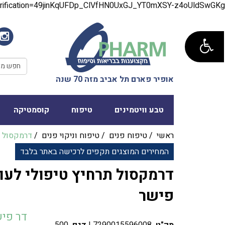
verification=49jinKqUFDp_ClVfHN0UxGJ_YT0mXSY-z4oUldSwGKg
אופיר פארם תל אביב מזה 70 שנה
טבע וויטמינים
טיפוח
קוסמטיקה
ראשי
/
טיפוח פנים
/
טיפוח וניקוי פנים
/
דרמקסול תר
המחירים המוצגים תקפים לרכישה באתר בלבד
דרמקסול תרחיץ טיפולי לעור 
פישר
דר פי