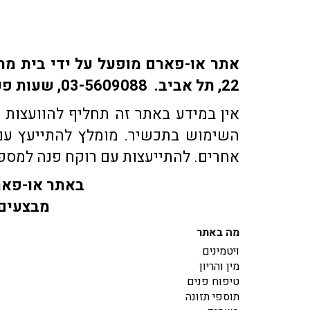
22, תל אביב. 03-5609088, שעות פעילות: ימים א-ה: 9:30-18:30 | ימי ו' 9:30-15:30 | שבת: סגור
אין במידע באתר זה תחליף להוועצות ע
השימוש בתכשיר. מומלץ להתייעץ עם 
אחרים. להתייעצות עם רוקח פנה למספר טלפון 03-5609088 או בדוא"ל co.il
באתר או-פארם
מבצעים 
מה באתר
ויטמינים
מין והריון
טיפוח פנים
תוספי תזונה