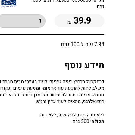
מק"ט
7290015596008
|
דגם
500
גרם
39.9
₪
7.98 שח ל 100 גרם
מידע נוסף
דרמקסול תרחיץ פנים טיפולי לעור בעייתי מבית חברת ד
משלב לחות להרגעת עור אדמומי ומניעת פגמים ונקודו
נוסחא עדינה ביותר לשימוש יומי. מגן ושומר על היגיינת
היפואלרגני, מתאים לעור עדין ורגיש.
ללא פראבנים, ללא צבע, ללא שמן.
תכולה
: 500 גרם.