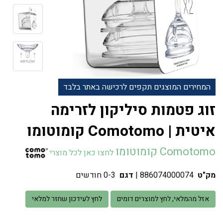
המחירים המוצגים תקפים לרכישה באתר בלבד
זוג פטמות סיליקון לזרימה
איטית | Comotomo קומוטומו
Comotomo קומוטומו
לחצו כאן לכל מוצרי
מק"ט
886074000074
|
דגם
0-3 חודשים
אזל מהמלאי, לחץ למוצרים דומים
לחץ לעידכון שחזר למלאי