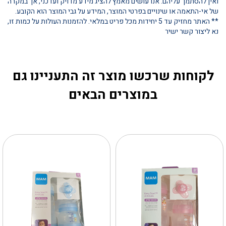
ואין להסתמך עליהם. אנו עושים מאמץ להציג מידע מדויק ועדכני, אך במקרה
של אי-התאמה או שינויים בפרטי המוצר, המידע על גבי המוצר הוא הקובע.
** האתר מחזיק עד 5 יחידות מכל פריט במלאי. להזמנות העולות על כמות זו,
נא ליצור קשר ישיר
לקוחות שרכשו מוצר זה התעניינו גם
במוצרים הבאים