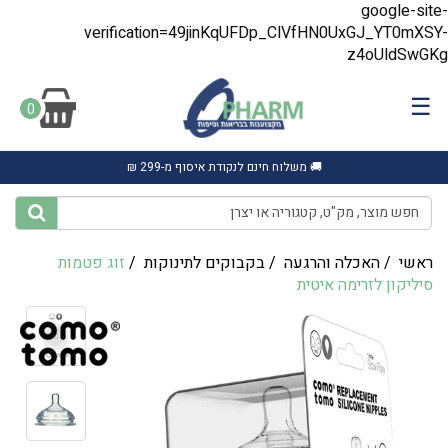
google-site-
verification=49jinKqUFDp_ClVfHN0UxGJ_YT0mXSY-
z4oUldSwGKg
☰
0
🚚 משלוח חינם לנקודת איסוף מ-299 ₪
ראשי
/
האכלה והרגעה
/
בקבוקים לתינוקות
/
זוג פטמות
סיליקון לזרימה איטית