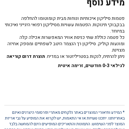
מידע נוסף
פטמות סיליקון איכותיות ונוחות מבית קומוטומו להחלפה
בבקבוקי תינוקות. הפטמות עשויות מסיליקון רפואי היגייני ואיכותי
במיוחד.
כל פטמה כוללת שתי כניסת אוויר המאפשרות אכילה קלה
ומונעות קוליק. סיליקון רך הנצמד היטב לשפתיים ומספק אחיזה
מצוינת.
ניתן להרתיח, לנקות בסטריליזטור או במדיח.
תוצרת דרום קוריאה
לגילאי 0-3 חודשים, זרימה איטית
* המידע ותיאורי המוצרים באתר נלקחים מאתרי ופרסומי היצרנים ואינם
באחריותנו. יתכנו טעויות או אי התאמות, יש לקרוא את המופיע על גבי אריזת
המוצר לפני השימוש. התמונות והתאריכים המופיעים הינם להמחשה בלבד