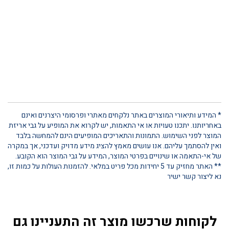
* המידע ותיאורי המוצרים באתר נלקחים מאתרי ופרסומי היצרנים ואינם
באחריותנו. יתכנו טעויות או אי התאמות, יש לקרוא את המופיע על גבי אריזת
המוצר לפני השימוש. התמונות והתאריכים המופיעים הינם להמחשה בלבד
ואין להסתמך עליהם. אנו עושים מאמץ להציג מידע מדויק ועדכני, אך במקרה
של אי-התאמה או שינויים בפרטי המוצר, המידע על גבי המוצר הוא הקובע.
** האתר מחזיק עד 5 יחידות מכל פריט במלאי. להזמנות העולות על כמות זו,
נא ליצור קשר ישיר
לקוחות שרכשו מוצר זה התעניינו גם