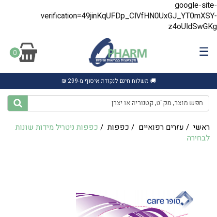
google-site-
verification=49jinKqUFDp_ClVfHN0UxGJ_YT0mXSY-
z4oUldSwGKg
☰
0
🚚 משלוח חינם לנקודת איסוף מ-299 ₪
ראשי
/
עזרים רפואיים
/
כפפות
/
כפפות ניטריל מידות שונות
לבחירה