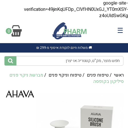
google-site-
verification=49jinKqUFDp_ClVfHN0UxGJ_YT0mXSY-
z4oUldSwGKg
☰
0
🚚 משלוח חינם לנקודת איסוף מ-299 ₪
ראשי
/
טיפוח פנים
/
טיפוח וניקוי פנים
/
מברשת ניקוי פנים
סיליקון בקופסה