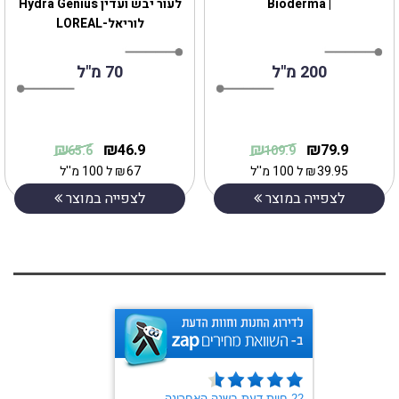
| Bioderma
לעור יבש ועדין Hydra Genius
לוריאל-LOREAL
200 מ''ל
70 מ"ל
₪
₪
₪
₪
46.9
79.9
65.6
109.9
39.95
₪
ל 100 מ''ל
67
₪
ל 100 מ''ל
לצפייה במוצר
לצפייה במוצר