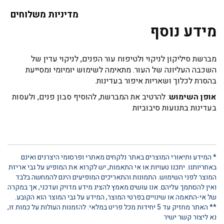
מדיניות משלוחים
מידע נוסף
מברשת סיליקון לניקוי ולטיפוח עור הפנים, לניקוי עדין של
השכבה העליונה של העור. מתאימה לשימוש יומיומי ומסייעת
בהסרת לכלוך ושאריות איפור בעדינות.
אופן השימוש
: להרטיב את המברשת, להוסיף סבון פנים, ולעסות
בעדינות בתנועות סיבוביות
* המידע ותיאורי המוצרים באתר נלקחים מאתרי ופרסומי היצרנים ואינם
באחריותנו. יתכנו טעויות או אי התאמות, יש לקרוא את המופיע על גבי אריזת
המוצר לפני השימוש. התמונות והתאריכים המופיעים הינם להמחשה בלבד
ואין להסתמך עליהם. אנו עושים מאמץ להציג מידע מדויק ועדכני, אך במקרה
של אי-התאמה או שינויים בפרטי המוצר, המידע על גבי המוצר הוא הקובע.
** האתר מחזיק עד 5 יחידות מכל פריט במלאי. להזמנות העולות על כמות זו,
נא ליצור קשר ישיר