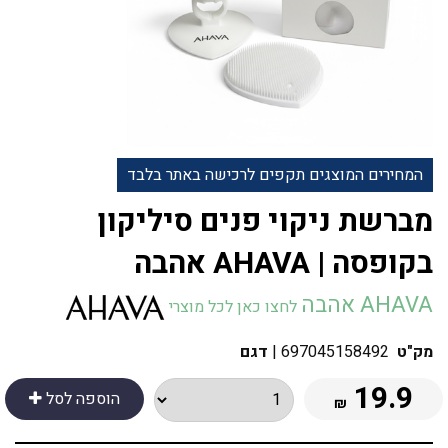
המחירים המוצגים תקפים לרכישה באתר בלבד
מברשת ניקוי פנים סיליקון
בקופסה | AHAVA אהבה
AHAVA אהבה
לחצו כאן לכל מוצרי
מק"ט
697045158492
|
דגם
19.9
הוספה לסל
₪