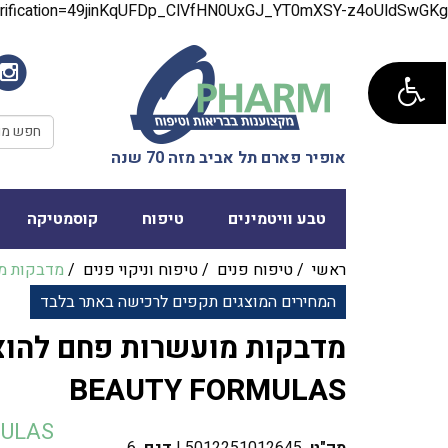
verification=49jinKqUFDp_ClVfHN0UxGJ_YT0mXSY-z4oUldSwGKg
אופיר פארם תל אביב מזה 70 שנה
טבע וויטמינים
טיפוח
קוסמטיקה
ראשי
/
טיפוח פנים
/
טיפוח וניקוי פנים
/
מדבקות מ
המחירים המוצגים תקפים לרכישה באתר בלבד
מדבקות מועשרות פחם להוצ
BEAUTY FORMULAS
ULAS