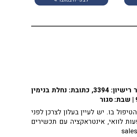
אתר או-פארם מופעל על ידי בית מרקחת אופיר, רוקח אחראי: אלברט מוראדי מספר רישיון: 3394, כתובת: ​נחלת בנימין
פול בו. יש לעיין בעלון לצרכן לפני
ות לוואי, אינטראקציה עם תכשירים