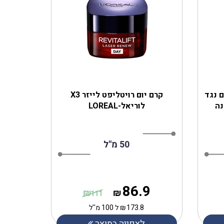
חליב יום נגד
קרם יום רויטליפט לייזר X3
נה
לוריאל-LOREAL
50 מ"ל
86.9
₪
₪
111
173.8
₪
ל 100 מ''ל
לצפייה במוצר