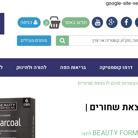
google-site-
חדש באתר
כניסה
0
מותגים מובילים
דרמו קוסמטיקה
בריאות הפה
להורה ולתינוק
לב
ועשרות פחם להוצאת שחורים
את שחורים |
BEAUTY FORM
לחצו