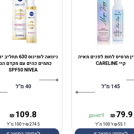
ן תרסיס לחות לפנים מאיה
ניוואה לומינוס 630 ת
קיי CARELINE
כתמים כהים עם מקדם הג
SPF50 NIVEA
145 מ"ל
40 מ"ל
109.8
79.9
₪
₪
₪
100.9
55.1
₪
ל 100 מ''ל
274.5
₪
ל 100 מ''ל
לצפייה במוצר
לצפייה במוצר