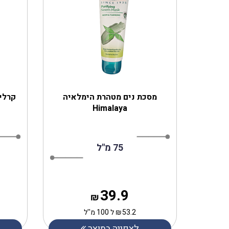
‎מסכת נים מטהרת‎ ‎הימלאיה
קרליי
Himalaya
75 מ"ל
39.9
₪
53.2
₪
ל 100 מ''ל
לצפייה במוצר