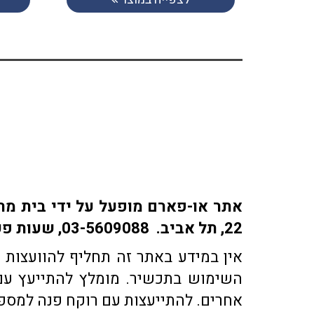
22, תל אביב. 03-5609088, שעות פעילות: ימים א-ה: 9:30-18:30 | ימי ו' 9:30-15:30 | שבת: סגור
אין במידע באתר זה תחליף להוועצות ע
השימוש בתכשיר. מומלץ להתייעץ עם 
אחרים. להתייעצות עם רוקח פנה למספר טלפון 03-5609088 או בדוא"ל co.il