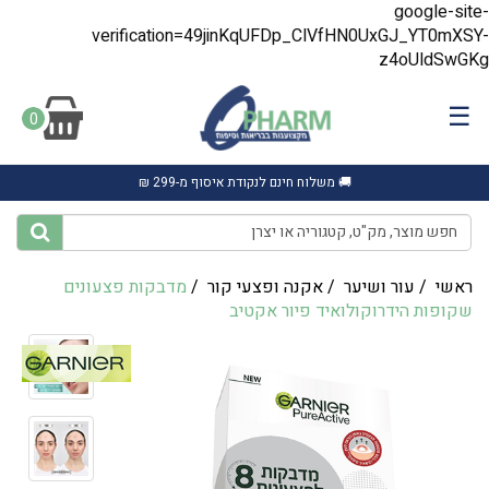
google-site-
verification=49jinKqUFDp_ClVfHN0UxGJ_YT0mXSY-
z4oUldSwGKg
☰
0
🚚 משלוח חינם לנקודת איסוף מ-299 ₪
ראשי
/
עור ושיער
/
אקנה ופצעי קור
/
מדבקות פצעונים
שקופות הידרוקולואיד פיור אקטיב