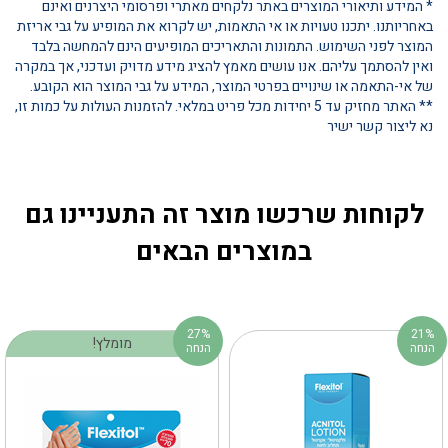
* המידע ותיאורי המוצרים באתר נלקחים מאתרי ופרסומי היצרנים ואינם
באחריותנו. יתכנו טעויות או אי התאמות, יש לקרוא את המופיע על גבי אריזת
המוצר לפני השימוש. התמונות והתאריכים המופיעים הינם להמחשה בלבד
ואין להסתמך עליהם. אנו עושים מאמץ להציג מידע מדויק ועדכני, אך במקרה
של אי-התאמה או שינויים בפרטי המוצר, המידע על גבי המוצר הוא הקובע.
** האתר מחזיק עד 5 יחידות מכל פריט במלאי. להזמנות העולות על כמות זו,
נא ליצור קשר ישיר
לקוחות שרכשו מוצר זה התעניינו גם
במוצרים הבאים
27%
21%
מומלץ!
הנחה
הנחה