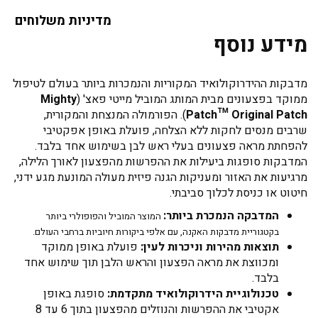
מדיניות משלוחים
מידע נוסף
מדבקות ההידרוקולואיד המקוריות והנמכרות ביותר בעולם לטיפול
ממוקד בפצעונים מבית המותג המוביל מייטי פאצ' (
Mighty
Patch™ Original Patch
). הפורמולה המנצחת והמקורית,
שרבים מנסים לחקות ללא הצלחה, פועלת באופן אפקטיבי
להפחתת מראה פצעונים בעלי ראש לבן בשימוש אחד בלבד.
המדבקות סופגות ביעילות את ההפרשות מהפצעון לאורך הלילה,
מרגיעות את האזור ומעניקות הגנה פיזית מעולה המונעת מגע ידני,
חיטוט או כניסת לכלוך סביבתי.
המדבקה הנמכרת ביותר:
המוצר המוביל והפופולרי ביותר
בקטגוריית מדבקות האקנה, עם אלפי ביקורות חיוביות ברחבי העולם.
תוצאות מהירות וניכרות לעין:
פועלת באופן ממוקד
ומכווצת את מראה הפצעון והראש הלבן תוך שימוש אחד
בלבד.
טכנולוגיית הידרוקולואיד מתקדמת:
סופגת באופן
אקטיבי את ההפרשות והנוזלים מהפצעון בתוך 6 עד 8