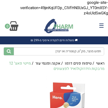
google-site-
verification=49jinKqUFDp_ClVfHN0UxGJ_YT0mXSY-
z4oUldSwGKg
☰
0
🚚 משלוח חינם לנקודת איסוף מ-299 ₪
ראשי
/
טיפוח פנים דרמו
/
אקנה ופגמי עור
/
מייטי פאצ' 12
מדבקות הידרוקולואיד לפצעונים