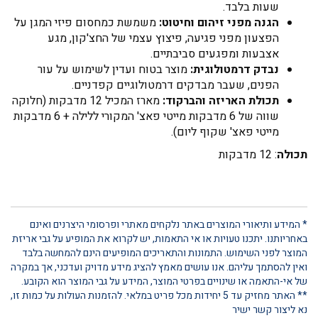
שעות בלבד.
הגנה מפני זיהום וחיטוט:
משמשת כמחסום פיזי המגן על
הפצעון מפני פגיעה, פיצוץ עצמי של החצ'קון, מגע
אצבעות ומפגעים סביבתיים.
נבדק דרמטולוגית:
מוצר בטוח ועדין לשימוש על עור
הפנים, שעבר מבדקים דרמטולוגיים קפדניים.
תכולת האריזה והברקוד:
מארז המכיל 12 מדבקות (חלוקה
שווה של 6 מדבקות מייטי פאצ' המקורי ללילה + 6 מדבקות
מייטי פאצ' שקוף ליום).
תכולה
: 12 מדבקות
* המידע ותיאורי המוצרים באתר נלקחים מאתרי ופרסומי היצרנים ואינם
באחריותנו. יתכנו טעויות או אי התאמות, יש לקרוא את המופיע על גבי אריזת
המוצר לפני השימוש. התמונות והתאריכים המופיעים הינם להמחשה בלבד
ואין להסתמך עליהם. אנו עושים מאמץ להציג מידע מדויק ועדכני, אך במקרה
של אי-התאמה או שינויים בפרטי המוצר, המידע על גבי המוצר הוא הקובע.
** האתר מחזיק עד 5 יחידות מכל פריט במלאי. להזמנות העולות על כמות זו,
נא ליצור קשר ישיר