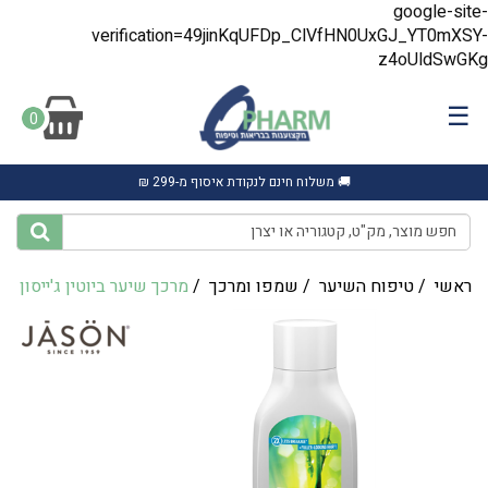
google-site-
verification=49jinKqUFDp_ClVfHN0UxGJ_YT0mXSY-
z4oUldSwGKg
☰
0
🚚 משלוח חינם לנקודת איסוף מ-299 ₪
ראשי
/
טיפוח השיער
/
שמפו ומרכך
/
מרכך שיער ביוטין ג'ייסון