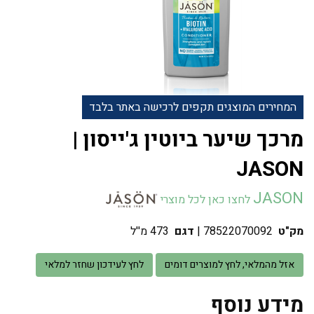
המחירים המוצגים תקפים לרכישה באתר בלבד
מרכך שיער ביוטין ג'ייסון |
JASON
JASON
לחצו כאן לכל מוצרי
מק"ט
78522070092
|
דגם
473 מ''ל
אזל מהמלאי, לחץ למוצרים דומים
לחץ לעידכון שחזר למלאי
מידע נוסף