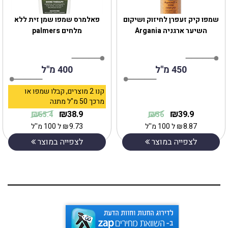
שמפו קיק זעפרן לחיזוק ושיקום
‎פאלמרס שמפו שמן זית ללא
השיער ארגניה Argania
מלחים palmers
450 מ"ל
400 מ"ל
קנו 2 מוצרים, קבלו שמפו או
מרכך 50 מ"ל מתנה
₪
₪
₪
₪
38.9
39.9
55.4
56
8.87
₪
ל 100 מ''ל
9.73
₪
ל 100 מ''ל
לצפייה במוצר
לצפייה במוצר