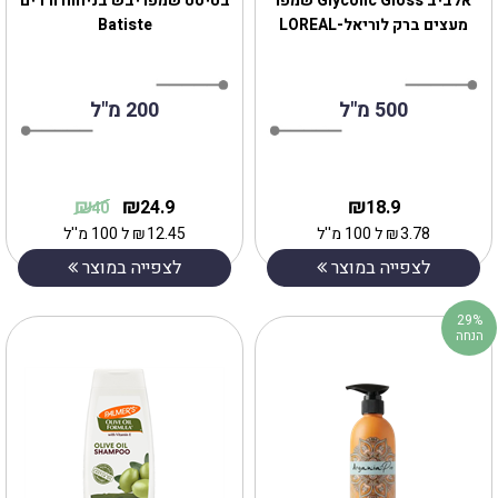
אלביב Glycolic Gloss שמפו
בטיסט שמפו יבש בניחוח ורדים
מעצים ברק לוריאל-LOREAL
Batiste
500 מ"ל
200 מ"ל
₪
₪
₪
24.9
18.9
40
3.78
₪
ל 100 מ''ל
12.45
₪
ל 100 מ''ל
לצפייה במוצר
לצפייה במוצר
29%
הנחה