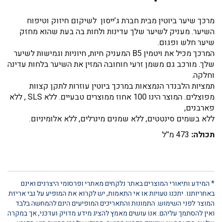
מרכך שיער ביוטין מבית חברת ג’ייסון לשיקום חיזוק וטיפוח
השיער. מעניק לשיער שלך עדינות ולחות בה בעת שהוא מחזק
שיער חלש ופגום.
המרכך מכיל את ויטמין B5 המעניק חיות, חיוניות וגמישות לשיער
שלך. מורכב גם משמן זרעי חוחובה המזין את השיער בלחות עדינה
וחלקה.
תמציות הלבנדר הנמצאות במרכך ביוטין עוזרות לתקן קצוות
מפוצלים. המוצר הינו 100 אחוז ממוצרים טבעיים. ללא SLS , ללא
פארבנים,
ללא בשמים סינטטים, ללא שמנים מינרלים, ללא אלומיניום.
תכולה:
473 מ''ל
* המידע ותיאורי המוצרים באתר נלקחים מאתרי ופרסומי היצרנים ואינם
באחריותנו. יתכנו טעויות או אי התאמות, יש לקרוא את המופיע על גבי אריזת
המוצר לפני השימוש. התמונות והתאריכים המופיעים הינם להמחשה בלבד
ואין להסתמך עליהם. אנו עושים מאמץ להציג מידע מדויק ועדכני, אך במקרה