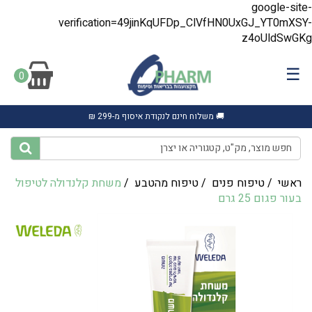
google-site-
verification=49jinKqUFDp_ClVfHN0UxGJ_YT0mXSY-
z4oUldSwGKg
☰
0
🚚 משלוח חינם לנקודת איסוף מ-299 ₪
ראשי
/
טיפוח פנים
/
טיפוח מהטבע
/
משחת קלנדולה לטיפול
בעור פגום 25 גרם