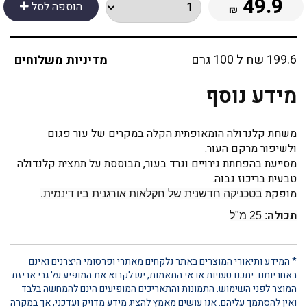
49.9
הוספה לסל
₪
199.6 שח ל 100 גרם
מדיניות משלוחים
מידע נוסף
משחת קלנדולה הומאופתית הקלה במקרים של עור פגום
ולשיפור מרקם העור.
מסייעת בהפחתת גירויים וגרד בעור, מבוססת על תמצית קלנדולה
טבעית בריכוז גבוה.
מופקת
בטכניקה חדשנית של חקלאות אורגנית ביו דינמית.
תכולה
: 25 מ"ל
* המידע ותיאורי המוצרים באתר נלקחים מאתרי ופרסומי היצרנים ואינם
באחריותנו. יתכנו טעויות או אי התאמות, יש לקרוא את המופיע על גבי אריזת
המוצר לפני השימוש. התמונות והתאריכים המופיעים הינם להמחשה בלבד
ואין להסתמך עליהם. אנו עושים מאמץ להציג מידע מדויק ועדכני, אך במקרה