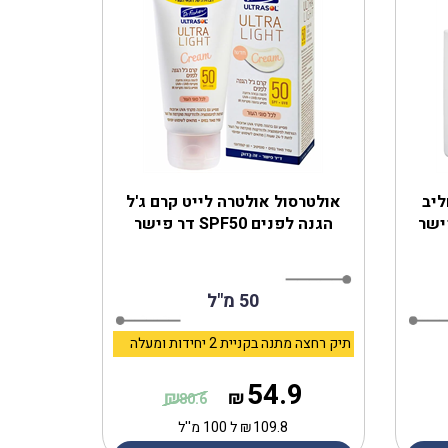
ליב
‎אולטרסול אולטרה לייט קרם ג'ל
הגנה לפנים SPF50 דר פישר
50 מ"ל
תיק רחצה מתנה בקניית 2 יחידות ומעלה
54.9
₪
₪
80.6
109.8
₪
ל 100 מ''ל