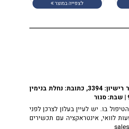
לצפייה במוצר
אתר או-פארם מופעל על ידי בית מרקחת אופיר, רוקח אחראי: אלברט מוראדי מספר רישיון: 3394, כתובת: ​נחלת בנימין
פול בו. יש לעיין בעלון לצרכן לפני
ות לוואי, אינטראקציה עם תכשירים