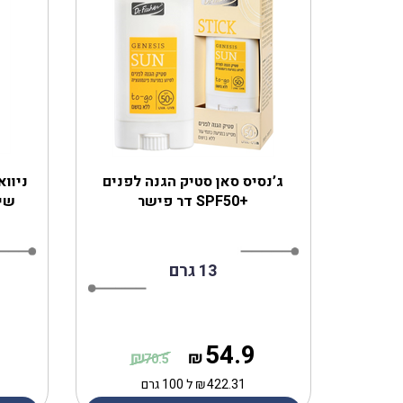
‎ג’נסיס סאן סטיק הגנה לפנים
+SPF50 דר פישר
שיין 
13 גרם
54.9
₪
₪
70.5
422.31
₪
ל 100 גרם