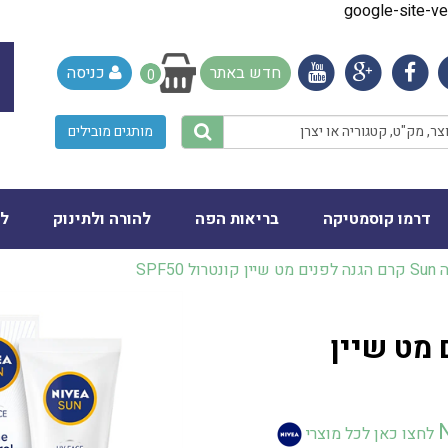
google-site-
חדש באתר
כניסה
0
מותגים מובילים
דרמו קוסמטיקה
בריאות הפה
להורה ולתינוק
לב
קונטרול SPF50
פנים מט שיין
לחצו כאן לכל מוצרי