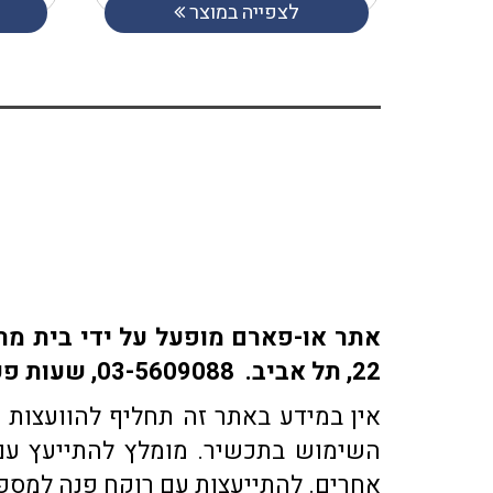
לצפייה במוצר
22, תל אביב. 03-5609088, שעות פעילות: ימים א-ה: 9:30-18:30 | ימי ו' 9:30-15:30 | שבת: סגור
אין במידע באתר זה תחליף להוועצות ע
השימוש בתכשיר. מומלץ להתייעץ עם 
אחרים. להתייעצות עם רוקח פנה למספר טלפון 03-5609088 או בדוא"ל co.il