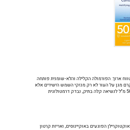
רינת UVA/UVB בשילוב אפקט מט מיידי לטווח ארוך. הפורמולה הקלילה והלא-שומנית פותחה
ר עור פנים עדין מסוג רגיל עד מעורב, והיא אידיאלית לשימוש יומיומי קבוע. בזכות טכנולוגיית Ultra Spectrum, הקרם מגן על העור לא רק מנזקי השמש הישירים אלא
גם מפני השפעות האור הנראה באנרגיה גבוהה (HEVL) הגורם להזדקנות מוקדמת של העור. המוצר מגיע בשפופרת נוחה של 50 מ"ל לנשיאה קלה בתיק, נבדק דרמטולוגית
אוקטוקרילן הפוגעים באוקיינוסים, ואריזת קרטון