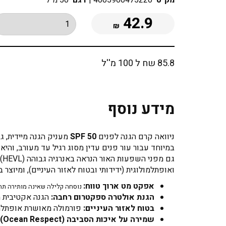
מק"ט
4005900475220
|
דגם
50 מ"ל
42.9
₪
85.8 שח ל 100 מ''ל
מידע נוסף
ניוואה קרם הגנה לפנים
SPF 50
ואופתלמולוגית (ידידותי ובטוח לאזור העיניים), ומיוצר
אפקט מט ארוך טווח:
נוסחה קלילה שאינה מותירה תחו
הגנת אולטרה ספקטרום רחבה:
הגנה אקטיבית מ-UVA/UVB ומפני נזקי אור נראה (HEVL) המאיצים את הזדק
בטוח לאזור העיניים:
פורמולה מאושרת אופתלמול
שמירה על איכות הסביבה (Ocean Respect):