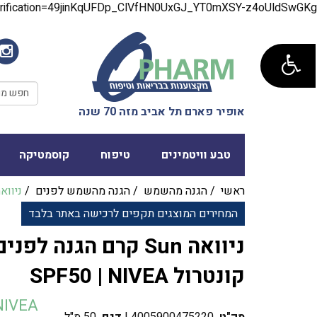
verification=49jinKqUFDp_ClVfHN0UxGJ_YT0mXSY-z4oUldSwGKg
אופיר פארם תל אביב מזה 70 שנה
טבע וויטמינים
טיפוח
קוסמטיקה
ראשי
/
הגנה מהשמש
/
הגנה מהשמש לפנים
/
ניוואה Sun קרם הגנה לפנים מט שיין 
המחירים המוצגים תקפים לרכישה באתר בלבד
ניוואה Sun קרם הגנה ל
קונטרול SPF50 | NIVEA
NIVEA