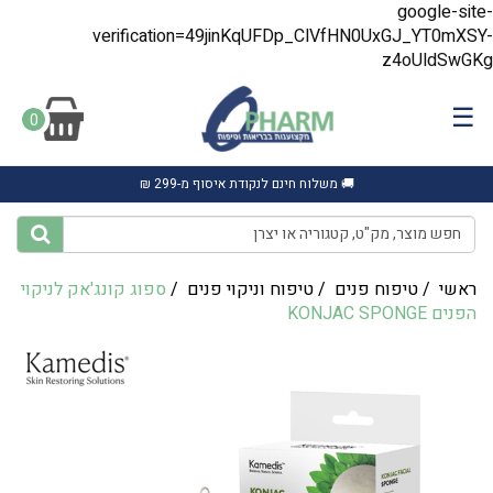
google-site-
verification=49jinKqUFDp_ClVfHN0UxGJ_YT0mXSY-
z4oUldSwGKg
☰
0
🚚 משלוח חינם לנקודת איסוף מ-299 ₪
ראשי
/
טיפוח פנים
/
טיפוח וניקוי פנים
/
ספוג קונג'אק לניקוי
הפנים KONJAC SPONGE