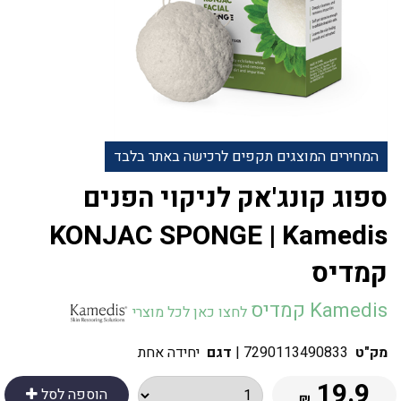
המחירים המוצגים תקפים לרכישה באתר בלבד
ספוג קונג'אק לניקוי הפנים
KONJAC SPONGE | Kamedis
קמדיס
Kamedis קמדיס
לחצו כאן לכל מוצרי
מק"ט
7290113490833
|
דגם
יחידה אחת
19.9
הוספה לסל
₪