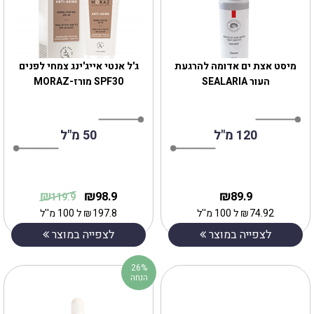
‎מיסט אצת ים אדומה להרגעת
‎ג'ל אנטי אייג'ינג צמחי לפנים
העור SEALARIA
SPF30 מורז-MORAZ
120 מ"ל
50 מ"ל
₪
₪
₪
98.9
89.9
119.9
74.92
₪
ל 100 מ''ל
197.8
₪
ל 100 מ''ל
לצפייה במוצר
לצפייה במוצר
26%
הנחה