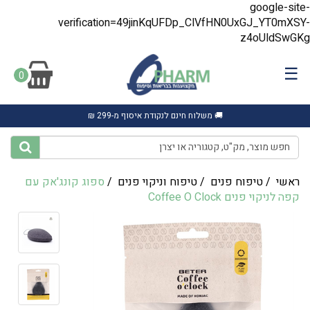
google-site-
verification=49jinKqUFDp_ClVfHN0UxGJ_YT0mXSY-
z4oUldSwGKg
☰
0
🚚 משלוח חינם לנקודת איסוף מ-299 ₪
ראשי
/
טיפוח פנים
/
טיפוח וניקוי פנים
/
ספוג קונג'אק עם
קפה לניקוי פנים Coffee O Clock