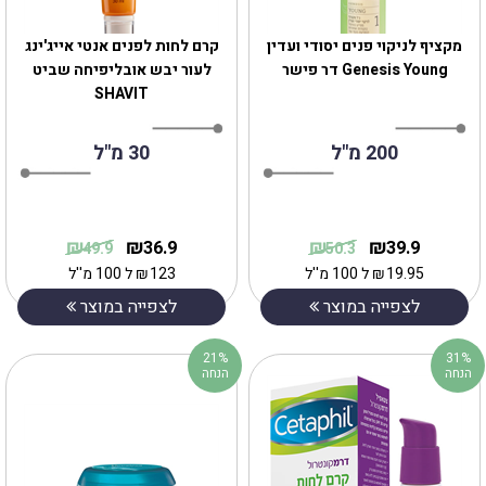
מקציף לניקוי פנים יסודי ועדין
קרם לחות לפנים אנטי אייג'ינג
Genesis Young דר פישר
לעור יבש אובליפיחה שביט
SHAVIT
200 מ"ל
30 מ"ל
₪
₪
₪
₪
36.9
39.9
49.9
50.3
19.95
₪
ל 100 מ''ל
123
₪
ל 100 מ''ל
לצפייה במוצר
לצפייה במוצר
21%
31%
הנחה
הנחה