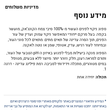
מדיניות משלוחים
מידע נוסף
ספוג ניקוי לפנים העשוי מ-100% סיבי צמח הקונג’אק, מועשר
בקפה. בעל מרקם ייחודי המאפשר ניקוי עמוק ועדין של עור
הפנים, תוך הסרה עדינה של תאים מתים. מתאים לכל סוגי העור,
ובמיוחד לעור רגיש, עדין, אטופי, שמן או נוטה לאקנה.
הספוג מנקה ביעילות מבלי לפגוע באיזון ה-pH הטבעי של העור,
ותורם למראה רענן, חלק וזוהר יותר. מיוצר ללא צבעים, מטופל
במים מטוהרים, מתכלה וידידותי לסביבה. רמת פילינג עדינה - דרגה
1.
תכולה
: יחידה אחת
* המידע ותיאורי המוצרים באתר נלקחים מאתרי ופרסומי היצרנים ואינם
באחריותנו. יתכנו טעויות או אי התאמות, יש לקרוא את המופיע על גבי אריזת