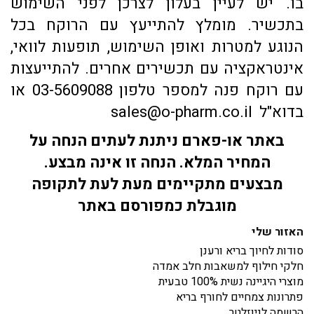
בו. יש לעיין בעלון לצרכן לפני השימוש
בתכשיר. מומלץ להתייעץ עם הרוקח בכל
הנוגע למטרות ואופן השימוש, תופעות לוואי,
אינטראקציה עם תכשירים אחרים. להתייעצות
עם רוקח פנה למספר טלפון 03-5609088 או
בדוא"ל sales@o-pharm.co.il
באתר או-פארם ניתנת לעתים הנחה על
המחיר המלא. הנחה זו אינה מבצע.
מבצעים מתקיימים מעת לעת לתקופה
מוגבלת כמפורסם באתר
האזור שלי
סודות לחיוך בריא ורענן
חלקי חילוף למשאבות חלב אמדה
מוצרי היגיינה נשית 100% טבעית
פתרונות צמחיים לחורף בריא
הרשמה לניוזלטר