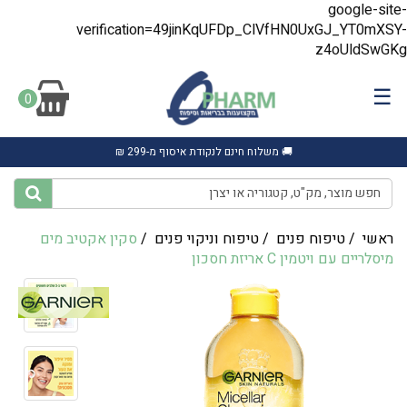
google-site-
verification=49jinKqUFDp_ClVfHN0UxGJ_YT0mXSY-
z4oUldSwGKg
☰
0
🚚 משלוח חינם לנקודת איסוף מ-299 ₪
ראשי
/
טיפוח פנים
/
טיפוח וניקוי פנים
/
סקין אקטיב מים
מיסלריים עם ויטמין C אריזת חסכון