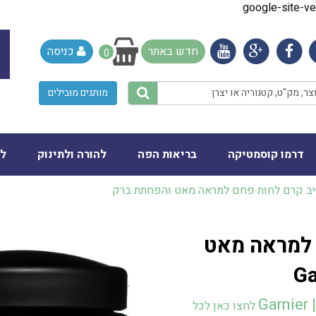
google-site-
חדש באתר
כניסה
0
מותגים מובילים
דרמו קוסמטיקה
בריאות הפה
להורה ולתינוק
לב
יב קרם לחות פחם למראה מאט והפחתת ברק
 למראה מאט
Ga
לחצו כאן לכל