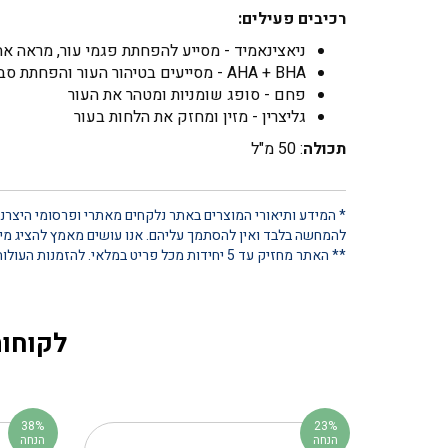
רכיבים פעילים:
ניאצינאמיד - מסייע להפחתת פגמי עור, מראה אח
AHA + BHA - מסייעים בטיהור העור והפחתת סבום עודף
פחם - סופג שומניות ומטהר את העור
גליצרין - מזין ומחזק את הלחות בעור
תכולה
: 50 מ"ל
* המידע ותיאורי המוצרים באתר נלקחים מאתרי ופרסומי היצרנים
להמחשה בלבד ואין להסתמך עליהם. אנו עושים מאמץ להציג מידע
** האתר מחזיק עד 5 יחידות מכל פריט במלאי. להזמנות העולות על כמות זו, נא ליצור קשר ישיר
לקוחות
38%
23%
הנחה
הנחה