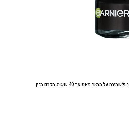
קרם לחות יומיומי במרקם קליל, מועשר בניאצינאמיד, AHA, BHA ופחם טבעי, המסייע באיזון שומניות העור, להפחתת פגמי עור ולשמירה על מראה מאט עד 48 שעות. הקרם מזין