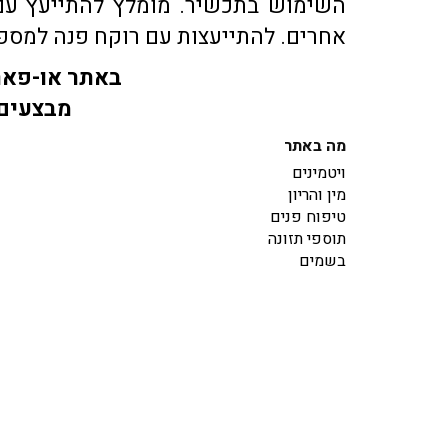
השימוש בתכשיר. מומלץ להתייעץ עם 
אחרים. להתייעצות עם רוקח פנה למספר טלפון 03-5609088 או בדוא"ל co.il
באתר או-פארם
מבצעים 
מה באתר
ויטמינים
מין והריון
טיפוח פנים
תוספי תזונה
בשמים