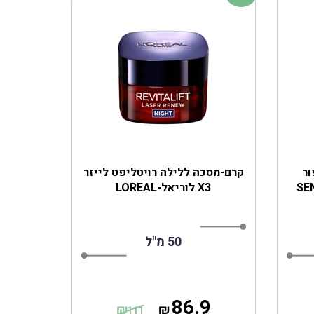
ור
קרם-מסכה ללילה רויטליפט לייזר
X3 לוריאל-LOREAL
50 מ"ל
86.9
₪
₪
111