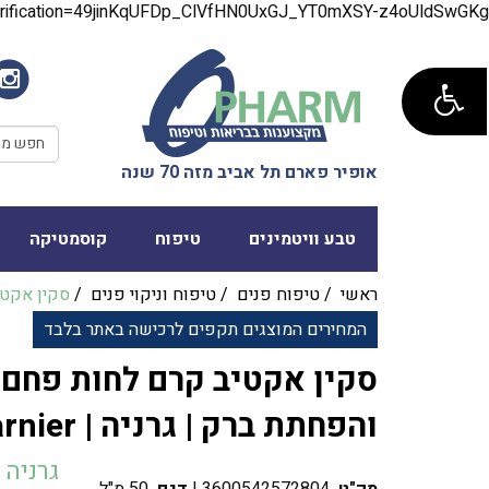
verification=49jinKqUFDp_ClVfHN0UxGJ_YT0mXSY-z4oUldSwGKg
אופיר פארם תל אביב מזה 70 שנה
טבע וויטמינים
טיפוח
קוסמטיקה
ראשי
/
טיפוח פנים
/
טיפוח וניקוי פנים
/
סקין אקט
המחירים המוצגים תקפים לרכישה באתר בלבד
סקין אקטיב קרם לחות פחם
והפחתת ברק | גרניה | Garnier
גרניה | rnier