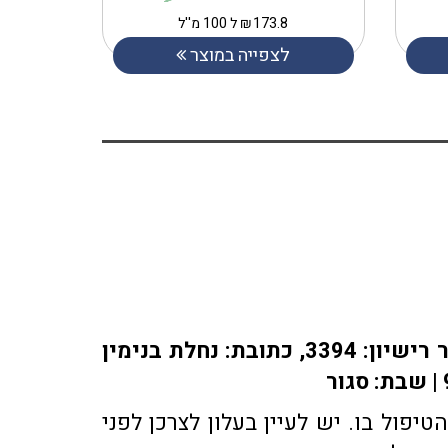
173.8
₪
ל 100 מ''ל
לצפייה במוצר
אתר או-פארם מופעל על ידי בית מרקחת אופיר, רוקח אחראי: אלברט מוראדי מספר רישיון: 3394, כתובת: ​נחלת בנימין
פול בו. יש לעיין בעלון לצרכן לפני