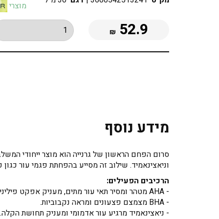
מק"ט
3600542513241
|
דגם
30 מ"ל
מוצרי
52.9
₪
מידע נוסף
וניאצינאמיד. שילוב זה מסייע בהפחתת פגמי עור כגון 
הרכיבים הפעילים:
- AHA מטהר ומסיר תאי עור מתים, מעניק אפקט פיליניג מחדש לעור.
- BHA מצמצם פצעונים ומראה נקבוביות.
- ניאצינאמיד מרגיע עור אדמומי ומעניק תחושת הקלה.