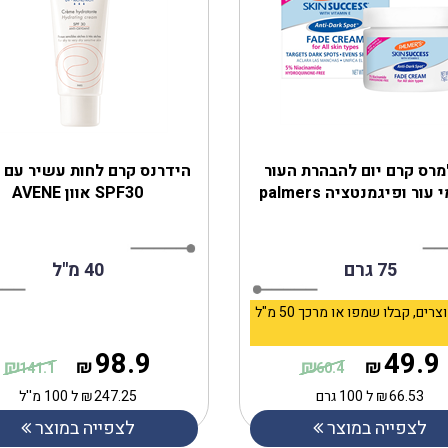
מרס קרם יום להבהרת העור
הידרנס קרם לחות עשיר עם 
עור ופיגמנטציה palmers
SPF30 אוון AVENE
75 גרם
40 מ''ל
קנו 2 מוצרים, קבלו שמפו או מרכך 50 מ"ל
98.9
49.9
₪
₪
₪
₪
141.1
60.4
66.53
₪
ל 100 גרם
247.25
₪
ל 100 מ''ל
לצפייה במוצר
לצפייה במוצר