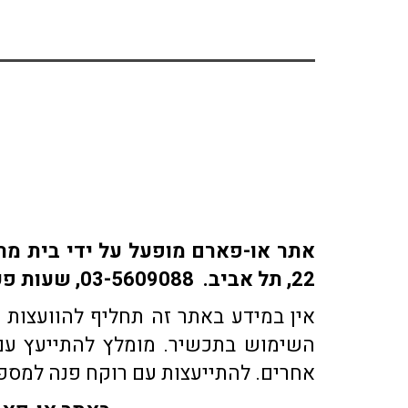
22, תל אביב. 03-5609088, שעות פעילות: ימים א-ה: 9:30-18:30 | ימי ו' 9:30-15:30 | שבת: סגור
אין במידע באתר זה תחליף להוועצות ע
השימוש בתכשיר. מומלץ להתייעץ עם 
אחרים. להתייעצות עם רוקח פנה למספר טלפון 03-5609088 או בדוא"ל co.il