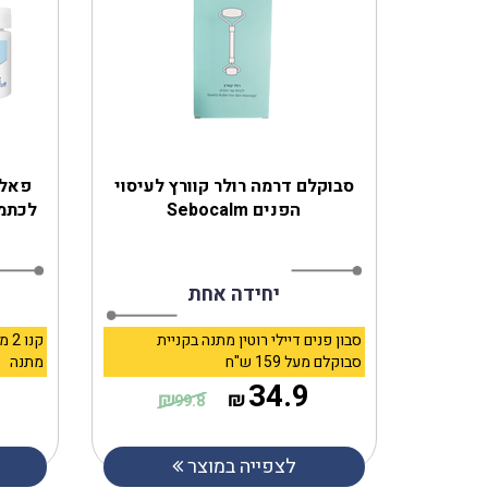
סבוקלם דרמה רולר קוורץ לעיסוי
‎פאל
הפנים Sebocalm
לכתמי 
יחידה אחת
סבון פנים דיילי רוטין מתנה בקניית
סבוקלם מעל 159 ש"ח
מתנה
34.9
₪
₪
99.8
לצפייה במוצר