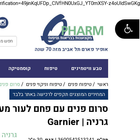
verification=49jinKqUFDp_ClVfHN0UxGJ_YT0mXSY-z4oUldSwGKg
אופיר פארם תל אביב מזה 70 שנה
טבע וויטמינים
טיפוח
קוסמטיקה
ראשי
/
טיפוח פנים
/
טיפוח וניקוי פנים
/
סרום פנים
המחירים המוצגים תקפים לרכישה באתר בלבד
סרום פנים עם פחם לעור מעו
גרניה | Garnier
גרניה | rnier