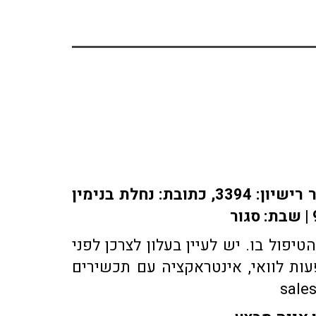
אתר או-פארם מופעל על ידי בית מרקחת אופיר, רוקח אחראי: אלברט מוראדי מספר רישיון: 3394, כתובת: ​נחלת בנימין
פול בו. יש לעיין בעלון לצרכן לפני
ות לוואי, אינטראקציה עם תכשירים