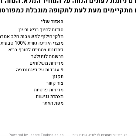
 ניתנת לעתים הנחה על המחיר המלא. הנחה זו
מתקיימים מעת לעת לתקופה מוגבלת כמפורס
האזור שלי
סודות לחיוך בריא ורענן
חלקי חילוף למשאבות חלב אמדה
מוצרי היגיינה נשית 100% טבעית
פתרונות צמחיים לחורף בריא
הרשמה לניוזלטר
מדיניות משלוחים
9 עובדות על פיגמנטציה
תקנון
צור קשר
מדיניות פרטיות
הצהרת נגישות
מפת האתר
כל הזכויות שמורות @ לוגייט טכנולוגיות
Powered by Logate Technologies