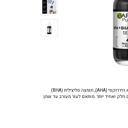
סרום הפחם הראשון של גרנייה הוא מוצר ייחודי המשלב ריכוז גבוה של מרכיבים פעילים יעילים - 4% שילוב של חומצות אלפא הידרוקסי (AHA), חומצה סליצילית (BHA)
 חלק ואחיד יותר. מותאם לעור מעורב עד שמן.