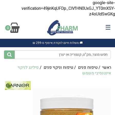
google-site-
verification=49jinKqUFDp_ClVfHN0UxGJ_YT0mXSY-
z4oUldSwGKg
☰
0
🚚 משלוח חינם לנקודת איסוף מ-299 ₪
ראשי
/
טיפוח פנים
/
טיפוח וניקוי פנים
/
פילינג לניקוי
אינטנסיבי משמש