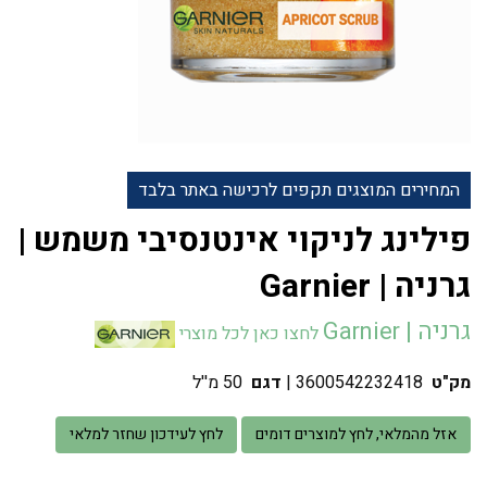
המחירים המוצגים תקפים לרכישה באתר בלבד
פילינג לניקוי אינטנסיבי משמש |
גרניה | Garnier
גרניה | Garnier
לחצו כאן לכל מוצרי
מק"ט
3600542232418
|
דגם
50 מ''ל
אזל מהמלאי, לחץ למוצרים דומים
לחץ לעידכון שחזר למלאי