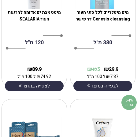
מים מיסלריים לכל סוגי העור
‎מיסט אצת ים אדומה להרגעת
Genesis‎ cleansing דר פישר
העור SEALARIA
380 מ"ל
120 מ"ל
₪
₪
₪
89.9
29.9
40.2
7.87
₪
ל 100 מ''ל
74.92
₪
ל 100 מ''ל
לצפייה במוצר
לצפייה במוצר
54%
הנחה