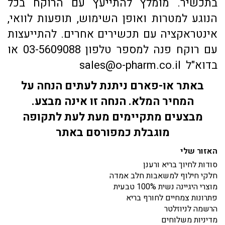
בתכשיר. מומלץ להתייעץ עם הרוקח בכל
הנוגע למטרות ואופן השימוש, תופעות לוואי,
אינטראקציה עם תכשירים אחרים. להתייעצות
עם רוקח פנה למספר טלפון 03-5609088 או
בדוא"ל sales@o-pharm.co.il
באתר או-פארם ניתנת לעתים הנחה על
המחיר המלא. הנחה זו אינה מבצע.
מבצעים מתקיימים מעת לעת לתקופה
מוגבלת כמפורסם באתר
האזור שלי
סודות לחיוך בריא ורענן
חלקי חילוף למשאבות חלב אמדה
מוצרי היגיינה נשית 100% טבעית
פתרונות צמחיים לחורף בריא
הרשמה לניוזלטר
מדיניות משלוחים