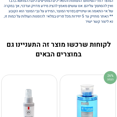
המוצר לפני השימוש. התמונות והתאריכים המופיעים הינם להמחשה בלבד
ואין להסתמך עליהם. אנו עושים מאמץ להציג מידע מדויק ועדכני, אך במקרה
של אי-התאמה או שינויים בפרטי המוצר, המידע על גבי המוצר הוא הקובע.
** האתר מחזיק עד 5 יחידות מכל פריט במלאי. להזמנות העולות על כמות זו,
נא ליצור קשר ישיר
לקוחות שרכשו מוצר זה התעניינו גם
במוצרים הבאים
26%
הנחה