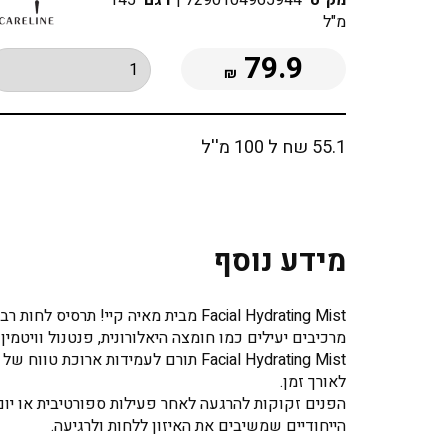
מק"ט
7290104965944
|
דגם
145
מ"ל
79.9
₪
55.1 שח ל 100 מ''ל
מידע נוסף
Facial Hydrating Mist מבית מאיה קיי! תרסיס לחות רב-תכליתי המשרה לחות מרעננת, מרגיעה ומזינה על העור.
מרכיבים יעילים כמו חומצה היאלורונית, פנטנול וויטמין B3 משיבים לעור את הלחות החיונית שאבדה ומשקמים אותו בשכבת לחות.
Facial Hydrating Mist תורם לעמידות ארוכת טווח של איפור הפנים. הוא מקבע את האיפור במקומו ושומר על מראה מוגמר ורענן
לאורך זמן.
הפנים זקוקות להרגעה לאחר פעילות ספורטיבית או יום עמוס? לא בעיה! Facial Hydrating Mist מרג
הייחודיים שמשיבים את האיזון ללחות ולרגיעה.