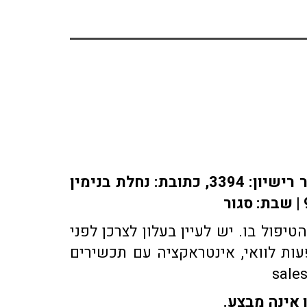
אתר או-פארם מופעל על ידי בית מרקחת אופיר, רוקח אחראי: אלברט מוראדי מספר רישיון: 3394, כתובת: ​נחלת בנימין
פול בו. יש לעיין בעלון לצרכן לפני
ות לוואי, אינטראקציה עם תכשירים
 אינה מבצע.