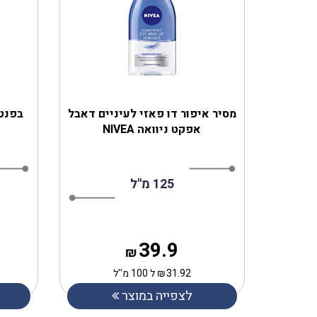
מסיר איפור דו פאזי לעיניים דאבל
בפנטן
אפקט ניוואה NIVEA
125 מ"ל
39.9
₪
31.92
₪
ל 100 מ''ל
לצפייה במוצר