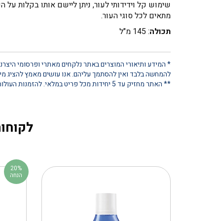
שימוש קל וידידותי לעור, ניתן ליישם אותו בקלות על העור הנקי לפני האיפור, או ל
מתאים לכל סוגי העור.
תכולה
: 145 מ"ל
* המידע ותיאורי המוצרים באתר נלקחים מאתרי ופרסומי היצרנים
להמחשה בלבד ואין להסתמך עליהם. אנו עושים מאמץ להציג מידע
** האתר מחזיק עד 5 יחידות מכל פריט במלאי. להזמנות העולות על כמות זו, נא ליצור קשר ישיר
לקוחות
20%
הנחה