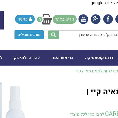
google-site-
חדש באתר
כניסה
0
מותגים מובילים
דרמו קוסמטיקה
בריאות הפה
להורה ולתינוק
לב
יס לחות לפנים מאיה קיי
יה קיי |
CAR
לחצו כאן לכל מוצרי