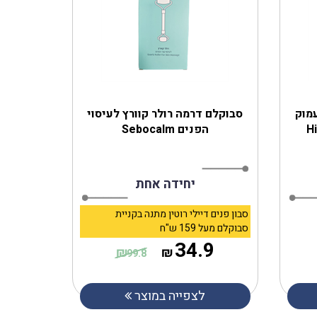
עמוק
סבוקלם דרמה רולר קוורץ לעיסוי
הפנים Sebocalm
יחידה אחת
סבון פנים דיילי רוטין מתנה בקניית
סבוקלם מעל 159 ש"ח
34.9
₪
₪
99.8
לצפייה במוצר