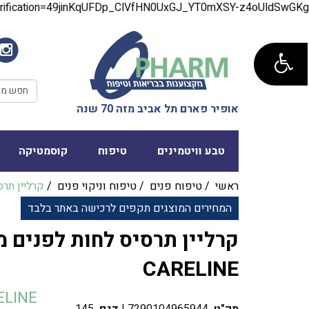
verification=49jinKqUFDp_ClVfHN0UxGJ_YT0mXSY-z4oUldSwGKg
אופיר פארם תל אביב מזה 70 שנה
טבע וויטמינים
טיפוח
קוסמטיקה
ראשי
/
טיפוח פנים
/
טיפוח וניקוי פנים
/
קרליין תרס
המחירים המוצגים תקפים לרכישה באתר בלבד
קרליין תרסיס לחות לפנים מא
CARELINE
ELINE