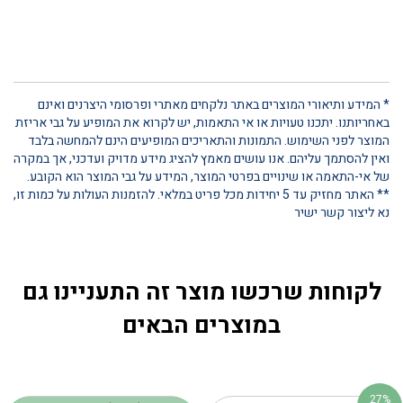
* המידע ותיאורי המוצרים באתר נלקחים מאתרי ופרסומי היצרנים ואינם
באחריותנו. יתכנו טעויות או אי התאמות, יש לקרוא את המופיע על גבי אריזת
המוצר לפני השימוש. התמונות והתאריכים המופיעים הינם להמחשה בלבד
ואין להסתמך עליהם. אנו עושים מאמץ להציג מידע מדויק ועדכני, אך במקרה
של אי-התאמה או שינויים בפרטי המוצר, המידע על גבי המוצר הוא הקובע.
** האתר מחזיק עד 5 יחידות מכל פריט במלאי. להזמנות העולות על כמות זו,
נא ליצור קשר ישיר
לקוחות שרכשו מוצר זה התעניינו גם
במוצרים הבאים
27%