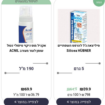
לטיפול בפצעונים
הנחה
סיליצאה ג'ל להרפס השפתיים
אקניל מוס ניקוי טיפולי נטול
Silicea HÜBNER
שומן לעור מעורב ACNIL
5 גרם
190 מ"ל
₪
₪
₪
69.9
39.9
54.9
798
₪
ל 100 גרם
36.79
₪
ל 100 מ''ל
לצפייה במוצר
לצפייה במוצר