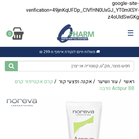
google-site-
verification=49jinKqUFDp_ClVfHN0UxGJ_YT0mXSY-
z4oUldSwGKg
☰
0
🚚 משלוח חינם לנקודת איסוף מ-299 ₪
ראשי
/
עור ושיער
/
אקנה ופצעי קור
/
קרם אקטיפור קרם
Actipur BB נורבה