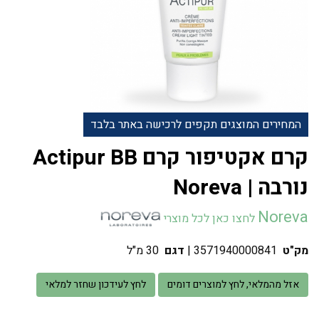
המחירים המוצגים תקפים לרכישה באתר בלבד
קרם אקטיפור קרם Actipur BB
נורבה | Noreva
Noreva
לחצו כאן לכל מוצרי
מק"ט
3571940000841
|
דגם
30 מ"ל
אזל מהמלאי, לחץ למוצרים דומים
לחץ לעידכון שחזר למלאי