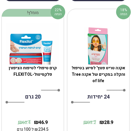
22%
18%
מומלץ!
הנחה
הנחה
אקנה טריט פטץ' לסיוע בטיפול
קרם טיפולי לטיפוח הציפורן
והקלה במקרים של אקנה Tree
פלקסיטול-FLEXITOL
of life
24 יחידות
20 גרם
₪
₪
₪
₪
46.9
28.9
60.4
35.2
234.5
₪
ל 100 גרם