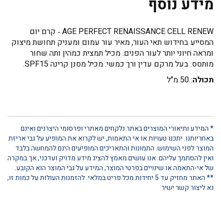
מידע נוסף
AGE PERFECT RENAISSANCE CELL RENEW
קרם יום
-
המסייע בחידוש תאי העור, מאיר עור עמום ומעניק תחושת מיצוק
ומראה חיוני יותר לעור הפנים. מכיל תמצית כמהין ותה שחור
מותסס. בעל מרקם עדין ורך כמשי. מכיל מסנן קרינה SPF15.
תכולה
: 50 מ"ל
* המידע ותיאורי המוצרים באתר נלקחים מאתרי ופרסומי היצרנים ואינם
באחריותנו. יתכנו טעויות או אי התאמות, יש לקרוא את המופיע על גבי אריזת
המוצר לפני השימוש. התמונות והתאריכים המופיעים הינם להמחשה בלבד
ואין להסתמך עליהם. אנו עושים מאמץ להציג מידע מדויק ועדכני, אך במקרה
של אי-התאמה או שינויים בפרטי המוצר, המידע על גבי המוצר הוא הקובע.
** האתר מחזיק עד 5 יחידות מכל פריט במלאי. להזמנות העולות על כמות זו,
נא ליצור קשר ישיר