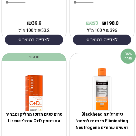
₪
₪
₪
39.9
198.0
250
396
₪
ל 100 מ''ל
53.2
₪
ל 100 מ''ל
לצפייה במוצר
לצפייה במוצר
36%
טבעוני
הנחה
ניוטרוג'ינה Blackhead
‎סרום פנים מרוכז מחליק ומבהיר
Eliminating מי פנים לחיסול
עם ויטמין C+D אנרג'י Lirene
ראשים שחורים Neutrogena