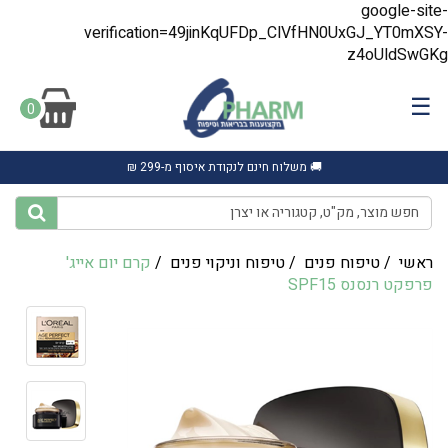
google-site-
verification=49jinKqUFDp_ClVfHN0UxGJ_YT0mXSY-
z4oUldSwGKg
☰
0
🚚 משלוח חינם לנקודת איסוף מ-299 ₪
ראשי
/
טיפוח פנים
/
טיפוח וניקוי פנים
/
קרם יום אייג'
פרפקט רנסנס SPF15