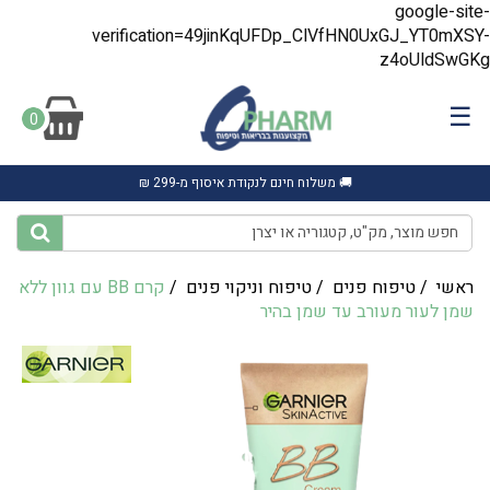
google-site-
verification=49jinKqUFDp_ClVfHN0UxGJ_YT0mXSY-
z4oUldSwGKg
☰
0
🚚 משלוח חינם לנקודת איסוף מ-299 ₪
ראשי
/
טיפוח פנים
/
טיפוח וניקוי פנים
/
קרם BB עם גוון ללא
שמן לעור מעורב עד שמן בהיר