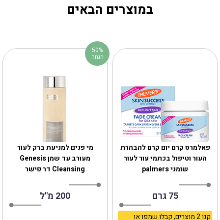
במוצרים הבאים
50%
הנחה
‎פאלמרס קרם יום קרם להבהרת
מי פנים למניעת ברק לעור
העור וטיפול בכתמי עור לעור
מעורב עד שמן Genesis
שומני palmers
Cleansing דר פישר
75 גרם
200 מ"ל
קנו 2 מוצרים, קבלו שמפו או