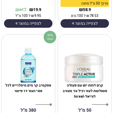
מרכך 50 מ"ל מתנה
₪
₪
₪
19.9
58.9
40.2
78.53
₪
ל 100 גרם
9.95
₪
ל 100 מ''ל
לצפייה במוצר
לצפייה במוצר
33%
הנחה
קרם לחות יום עם פעולה
‎אפקטיב קר מים מיסלריים לכל
משולשת לעור רגיל עד מעורב
סוגי העור דר פישר
לוריאל-loreal
50 מ"ל
380 מ"ל