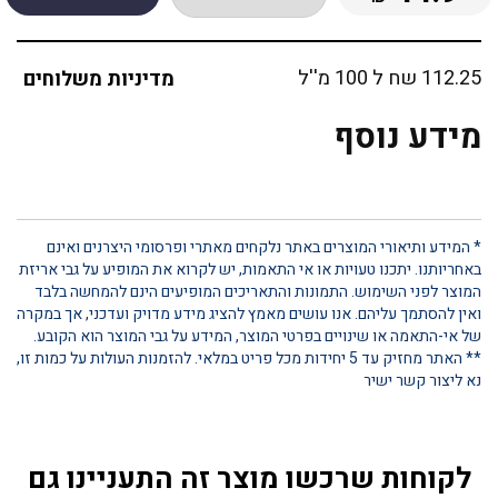
112.25 שח ל 100 מ''ל
מדיניות משלוחים
מידע נוסף
* המידע ותיאורי המוצרים באתר נלקחים מאתרי ופרסומי היצרנים ואינם
באחריותנו. יתכנו טעויות או אי התאמות, יש לקרוא את המופיע על גבי אריזת
המוצר לפני השימוש. התמונות והתאריכים המופיעים הינם להמחשה בלבד
ואין להסתמך עליהם. אנו עושים מאמץ להציג מידע מדויק ועדכני, אך במקרה
של אי-התאמה או שינויים בפרטי המוצר, המידע על גבי המוצר הוא הקובע.
** האתר מחזיק עד 5 יחידות מכל פריט במלאי. להזמנות העולות על כמות זו,
נא ליצור קשר ישיר
לקוחות שרכשו מוצר זה התעניינו גם