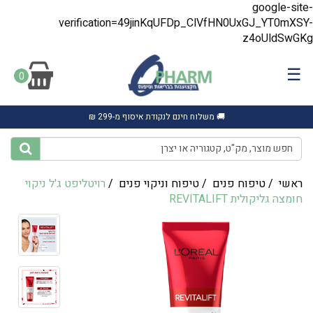
google-site-
verification=49jinKqUFDp_ClVfHN0UxGJ_YT0mXSY-
z4oUldSwGKg
☰
0
🚚 משלוח חינם לנקודת איסוף מ-299 ₪
ראשי
/
טיפוח פנים
/
טיפוח וניקוי פנים
/
רויטליפט ג'ל ניקוי
חומצה גליקולית REVITALIFT