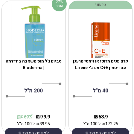
27%
טבעוני
הנחה
‎קרם פנים מרוכז אנזימטי מרענן
סביום ג'ל מוס משאבה ביודרמה
עם ויטמין C+E אנרג'י Lirene
| Bioderma
40 מ"ל
200 מ''ל
₪
₪
₪
79.9
68.9
109.9
172.25
₪
ל 100 מ''ל
39.95
₪
ל 100 מ''ל
לצפייה במוצר
לצפייה במוצר