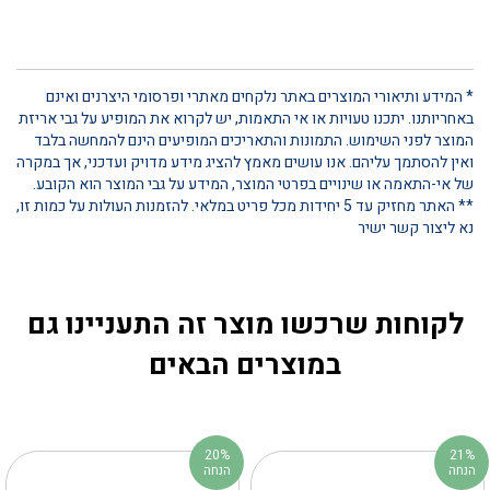
* המידע ותיאורי המוצרים באתר נלקחים מאתרי ופרסומי היצרנים ואינם
באחריותנו. יתכנו טעויות או אי התאמות, יש לקרוא את המופיע על גבי אריזת
המוצר לפני השימוש. התמונות והתאריכים המופיעים הינם להמחשה בלבד
ואין להסתמך עליהם. אנו עושים מאמץ להציג מידע מדויק ועדכני, אך במקרה
של אי-התאמה או שינויים בפרטי המוצר, המידע על גבי המוצר הוא הקובע.
** האתר מחזיק עד 5 יחידות מכל פריט במלאי. להזמנות העולות על כמות זו,
נא ליצור קשר ישיר
לקוחות שרכשו מוצר זה התעניינו גם
במוצרים הבאים
20%
21%
הנחה
הנחה