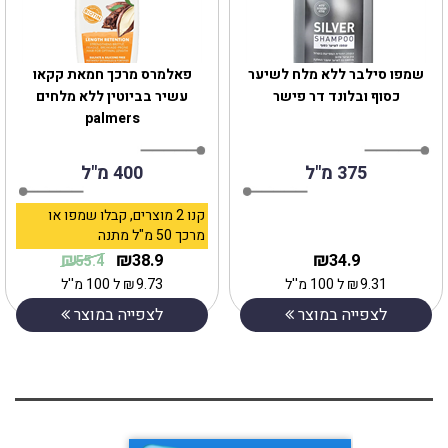
שמפו סילבר ללא מלח לשיער
‎פאלמרס מרכך חמאת קקאו
כסוף ובלונד דר פישר
עשיר בביוטין ללא מלחים
palmers
375 מ"ל
400 מ"ל
קנו 2 מוצרים, קבלו שמפו או
מרכך 50 מ"ל מתנה
₪
₪
₪
38.9
34.9
55.4
9.31
₪
ל 100 מ''ל
9.73
₪
ל 100 מ''ל
לצפייה במוצר
לצפייה במוצר