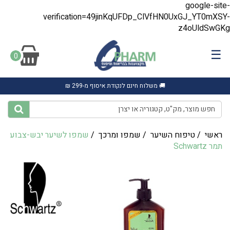
google-site-
verification=49jinKqUFDp_ClVfHN0UxGJ_YT0mXSY-
z4oUldSwGKg
☰
0
🚚 משלוח חינם לנקודת איסוף מ-299 ₪
ראשי
/
טיפוח השיער
/
שמפו ומרכך
/
שמפו לשיער יבש-צבוע
תמר Schwartz