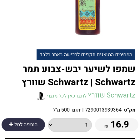
המחירים המוצגים תקפים לרכישה באתר בלבד
שמפו לשיער יבש-צבוע תמר
Schwartz | Schwartz שוורץ
Schwartz שוורץ
לחצו כאן לכל מוצרי
מק"ט
7290013939364
|
דגם
500 מ"ל
16.9
הוספה לסל
₪