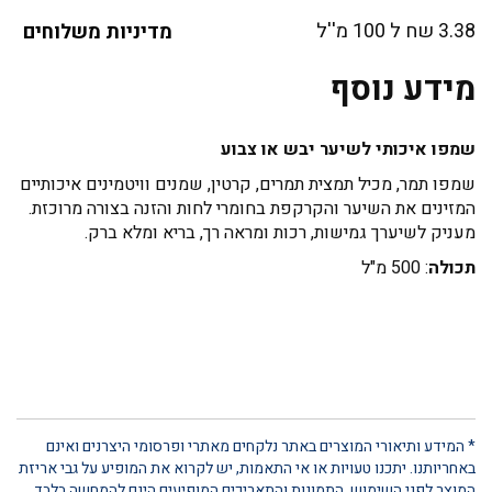
3.38 שח ל 100 מ''ל
מדיניות משלוחים
מידע נוסף
שמפו איכותי לשיער יבש או צבוע
שמפו תמר, מכיל תמצית תמרים, קרטין, שמנים וויטמינים איכותיים
המזינים את השיער והקרקפת בחומרי לחות והזנה בצורה מרוכזת.
מעניק לשיערך גמישות, רכות ומראה רך, בריא ומלא ברק.
תכולה
: 500 מ"ל
* המידע ותיאורי המוצרים באתר נלקחים מאתרי ופרסומי היצרנים ואינם
באחריותנו. יתכנו טעויות או אי התאמות, יש לקרוא את המופיע על גבי אריזת
המוצר לפני השימוש. התמונות והתאריכים המופיעים הינם להמחשה בלבד