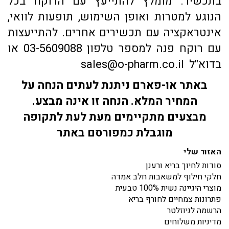
בתכשיר. מומלץ להתייעץ עם הרוקח בכל
הנוגע למטרות ואופן השימוש, תופעות לוואי,
אינטראקציה עם תכשירים אחרים. להתייעצות
עם רוקח פנה למספר טלפון 03-5609088 או
בדוא"ל sales@o-pharm.co.il
באתר או-פארם ניתנת לעתים הנחה על
המחיר המלא. הנחה זו אינה מבצע.
מבצעים מתקיימים מעת לעת לתקופה
מוגבלת כמפורסם באתר
האזור שלי
סודות לחיוך בריא ורענן
חלקי חילוף למשאבות חלב אמדה
מוצרי היגיינה נשית 100% טבעית
פתרונות צמחיים לחורף בריא
הרשמה לניוזלטר
מדיניות משלוחים