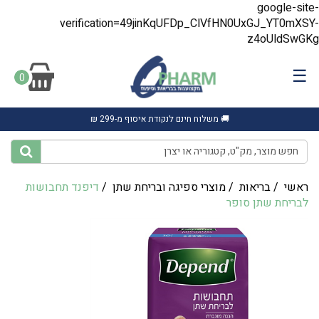
google-site-
verification=49jinKqUFDp_ClVfHN0UxGJ_YT0mXSY-
z4oUldSwGKg
☰
0
🚚 משלוח חינם לנקודת איסוף מ-299 ₪
ראשי
/
בריאות
/
מוצרי ספיגה ובריחת שתן
/
דיפנד תחבושות
לבריחת שתן סופר