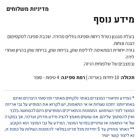
מדיניות משלוחים
מידע נוסף
בעלת מנגנון נטרול ריחות וספיגת נוזלים מהירה. שכבת ספיגה למקסימום
הגנה ונוחות.
גזרה ייחודית המתאימה לדליפת שתן, בריחת שתן, בריחת שתן בהריון ואחרי
לידה
ובמצבים של שלפוחית רגיזה.
תכולה
רמת ספיגה
: 10 יחידות באריזה |
: 4 טיפות - סופר
* המידע ותיאורי המוצרים באתר נלקחים מאתרי ופרסומי היצרנים ואינם
באחריותנו. יתכנו טעויות או אי התאמות, יש לקרוא את המופיע על גבי אריזת
המוצר לפני השימוש. התמונות והתאריכים המופיעים הינם להמחשה בלבד
ואין להסתמך עליהם. אנו עושים מאמץ להציג מידע מדויק ועדכני, אך במקרה
של אי-התאמה או שינויים בפרטי המוצר, המידע על גבי המוצר הוא הקובע.
** האתר מחזיק עד 5 יחידות מכל פריט במלאי. להזמנות העולות על כמות זו,
נא ליצור קשר ישיר