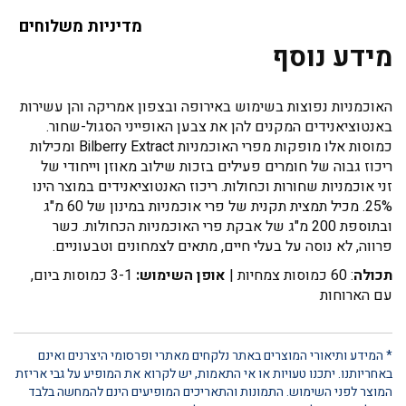
מדיניות משלוחים
מידע נוסף
האוכמניות נפוצות בשימוש באירופה ובצפון אמריקה והן עשירות
באנטוציאנידים המקנים להן את צבען האופייני הסגול-שחור.
כמוסות אלו מופקות מפרי האוכמניות Bilberry Extract ומכילות
ריכוז גבוה של חומרים פעילים בזכות שילוב מאוזן וייחודי של
זני אוכמניות שחורות וכחולות. ריכוז האנטוציאנידים במוצר הינו
25%. מכיל תמצית תקנית של פרי אוכמניות במינון של 60 מ"ג
ובתוספת 200 מ"ג של אבקת פרי האוכמניות הכחולות. כשר
פרווה, לא נוסה על בעלי חיים, מתאים לצמחונים וטבעוניים.
תכולה
: 60 כמוסות צמחיות |
אופן השימוש:
3-1 כמוסות ביום,
עם הארוחות
* המידע ותיאורי המוצרים באתר נלקחים מאתרי ופרסומי היצרנים ואינם
באחריותנו. יתכנו טעויות או אי התאמות, יש לקרוא את המופיע על גבי אריזת
המוצר לפני השימוש. התמונות והתאריכים המופיעים הינם להמחשה בלבד