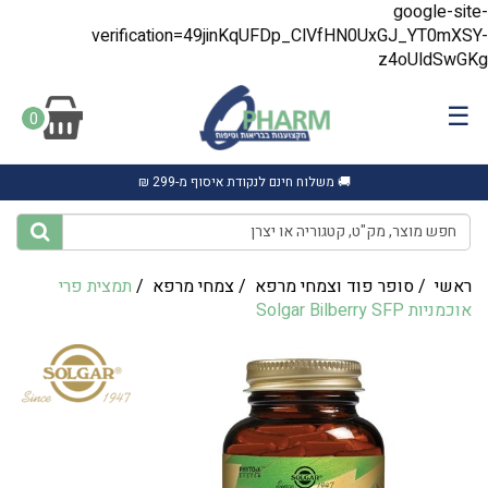
google-site-
verification=49jinKqUFDp_ClVfHN0UxGJ_YT0mXSY-
z4oUldSwGKg
☰
0
🚚 משלוח חינם לנקודת איסוף מ-299 ₪
ראשי
/
סופר פוד וצמחי מרפא
/
צמחי מרפא
/
תמצית פרי
אוכמניות Solgar Bilberry SFP