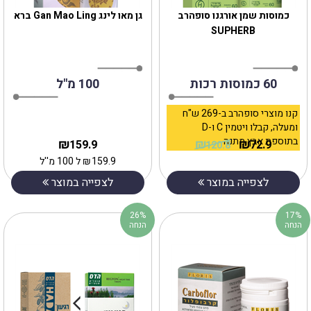
כמוסות שמן אורגנו סופהרב
גן מאו לינג Gan Mao Ling ברא
SUPHERB
60 כמוסות רכות
100 מ"ל
קנו מוצרי סופהרב ב-269 ש"ח
ומעלה, קבלו ויטמין C ו-D
בתוספת אבץ מתנה
₪
₪
₪
159.9
72.9
120.8
159.9
₪
ל 100 מ''ל
לצפייה במוצר
לצפייה במוצר
26%
17%
הנחה
הנחה