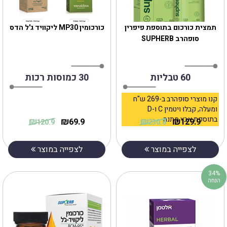
‎‎תמצית כורכום בתוספת פיפרין
כורכומין MP30 ליקוויד ג'ל הדס
סופהרב SUPHERB
60 טבליות
30 כמוסות רכות
קנו מוצרי סופהרב ב-269 ש"ח
ומעלה, קבלו ויטמין C ו-D
בתוספת אבץ מתנה
₪
₪
₪
₪
69.9
129.9
120.9
230.8
לצפייה במוצר
לצפייה במוצר
34%
הנחה