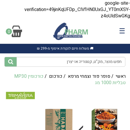
google-site-
verification=49jinKqUFDp_ClVfHN0UxGJ_YT0mXSY-
z4oUldSwGKg
☰
0
🚚 משלוח חינם לנקודת איסוף מ-299 ₪
ראשי
/
סופר פוד וצמחי מרפא
/
כורכום
/
כורכומין MP30
טבליות 1000 מג