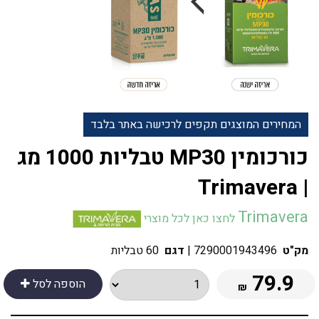
המחירים המוצגים תקפים לרכישה באתר בלבד
כורכומין MP30 טבליות 1000 מג
| Trimavera
Trimavera
לחצו כאן לכל מוצרי
מק"ט
7290001943496
|
דגם
60 טבליות
79.9
הוספה לסל
₪