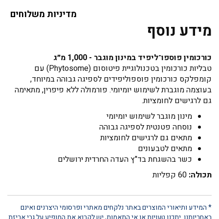
מדיניות משלוחים
מידע נוסף
כורכומין פוספו־ליפיד במינון מוגבר - 1,000 מ״ג
טבליות כורכומין בטכנולוגיית פיטוסום (Phytosome) עם
קומפלקס כורכומין פוספוליפידים לספיגה גבוהה במיוחד,
בעוצמה מוגברת לשימוש יומיומי. פורמולה ללא פיפרין, מתאימה
גם לרגישים לחומציות.
מינון מוגבר לשימוש יומיומי
נוסחה פטנטית לספיגה גבוהה
מתאים גם לרגישים לחומציות
מתאים לטבעונים
כשר בהשגחת בד"ץ העדה החרדית ירושלים
תכולה:
60 קפליות
* המידע ותיאורי המוצרים באתר נלקחים מאתרי ופרסומי היצרנים ואינם
באחריותנו. יתכנו טעויות או אי התאמות, יש לקרוא את המופיע על גבי אריזת