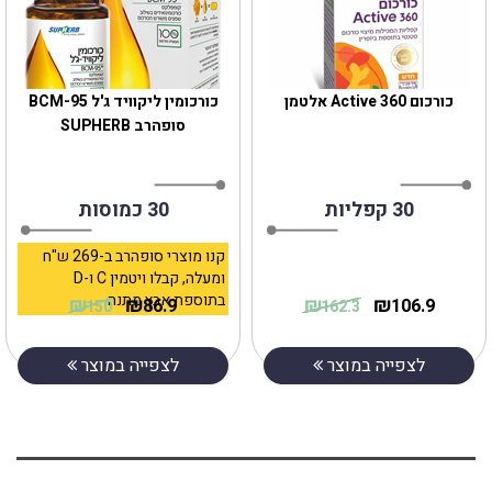
כורכום Active 360 אלטמן
כורכומין ליקוויד ג'ל BCM-95
סופהרב SUPHERB
30 קפליות
30 כמוסות
קנו מוצרי סופהרב ב-269 ש"ח
ומעלה, קבלו ויטמין C ו-D
בתוספת אבץ מתנה
₪
₪
₪
₪
86.9
106.9
150
162.3
לצפייה במוצר
לצפייה במוצר