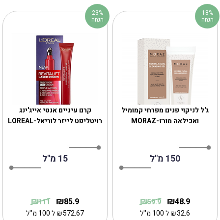
23%
18%
הנחה
הנחה
ג'ל לניקוי פנים מפרחי קמומיל
קרם עיניים אנטי אייג'ינג
ואכילאה מורז-MORAZ
רויטליפט לייזר לוריאל-LOREAL
150 מ"ל
15 מ"ל
₪
₪
₪
₪
85.9
48.9
111
59.9
32.6
₪
ל 100 מ''ל
572.67
₪
ל 100 מ''ל