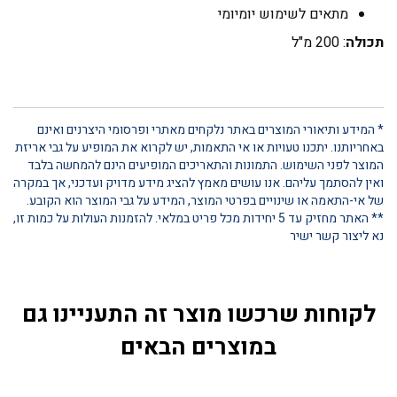
מתאים לשימוש יומיומי
תכולה
: 200 מ"ל
* המידע ותיאורי המוצרים באתר נלקחים מאתרי ופרסומי היצרנים ואינם
באחריותנו. יתכנו טעויות או אי התאמות, יש לקרוא את המופיע על גבי אריזת
המוצר לפני השימוש. התמונות והתאריכים המופיעים הינם להמחשה בלבד
ואין להסתמך עליהם. אנו עושים מאמץ להציג מידע מדויק ועדכני, אך במקרה
של אי-התאמה או שינויים בפרטי המוצר, המידע על גבי המוצר הוא הקובע.
** האתר מחזיק עד 5 יחידות מכל פריט במלאי. להזמנות העולות על כמות זו,
נא ליצור קשר ישיר
לקוחות שרכשו מוצר זה התעניינו גם
במוצרים הבאים