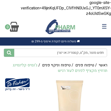
google-site-
verification=49jinKqUFDp_ClVfHN0UxGJ_YT0mXSY-
z4oUldSwGKg
☰
0
🚚 משלוח חינם לנקודת איסוף מ-299 ₪
ראשי
/
טיפוח פנים
/
טיפוח וניקוי פנים
/
‎ג'נסיס קלינסינג
תרחיץ מקציף לפנים לעור רגיש