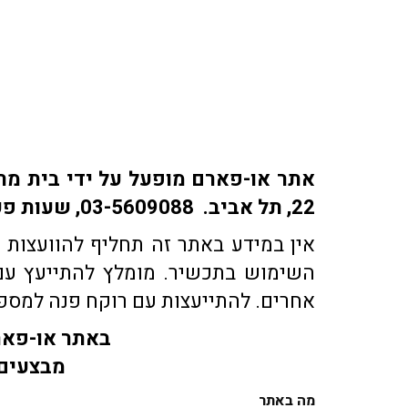
22, תל אביב. 03-5609088, שעות פעילות: ימים א-ה: 9:30-18:30 | ימי ו' 9:30-15:30 | שבת: סגור
אין במידע באתר זה תחליף להוועצות ע
השימוש בתכשיר. מומלץ להתייעץ עם 
אחרים. להתייעצות עם רוקח פנה למספר טלפון 03-5609088 או בדוא"ל co.il
באתר או-פארם
מבצעים 
מה באתר