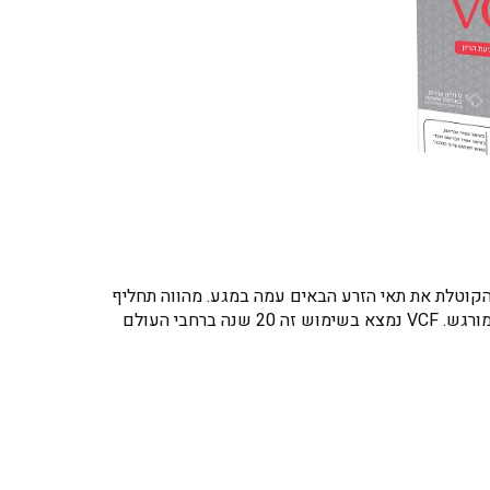
 הקוטלת את תאי הזרע הבאים עמה במגע. מהווה תחליף
מושלם לגלולות, התקנים ומוליכים מסורבלים ומגושמים הנשארים בנרתיק ומצריכים הוצאה וניקוי. אסתטי ונוח לשימוש ואינו מורגש. VCF נמצא בשימוש זה 20 שנה ברחבי העולם