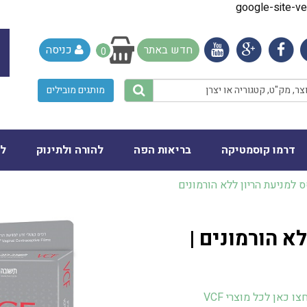
google-site-
חדש באתר
כניסה
0
מותגים מובילים
דרמו קוסמטיקה
בריאות הפה
להורה ולתינוק
לב
א הורמונים |
צו כאן לכל מוצרי VCF