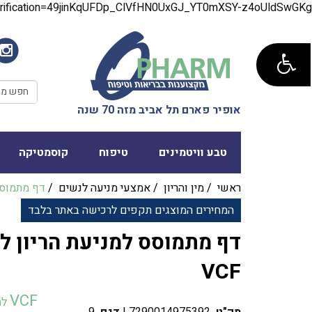
verification=49jinKqUFDp_ClVfHN0UxGJ_YT0mXSY-z4oUldSwGKg
אופיר פארם תל אביב מזה 70 שנה
טבע וויטמינים
טיפוח
קוסמטיקה
ראשי
/
מין והריון
/
אמצעי מניעה לנשים
/
המחירים המוצגים תקפים לרכישה באתר בלבד
‎דף מתמוסס למניעת הריון לל
VCF
VCF
לח