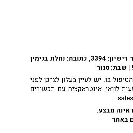
אתר או-פארם מופעל על ידי בית מרקחת אופיר, רוקח אחראי: אלברט מוראדי מספר רישיון: 3394, כתובת: ​נחלת בנימין
פול בו. יש לעיין בעלון לצרכן לפני
ות לוואי, אינטראקציה עם תכשירים
 אינה מבצע.
ם באתר