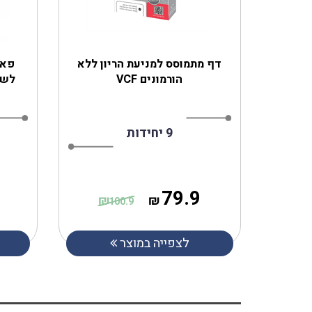
‎דף מתמוסס למניעת הריון ללא
פאר
הורמונים VCF
לשימו
9 יחידות
79.9
₪
₪
100.9
לצפייה במוצר