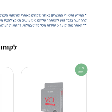
* המידע ותיאורי המוצרים באתר נלקחים מאתרי ופרסומי היצרנים
להמחשה בלבד ואין להסתמך עליהם. אנו עושים מאמץ להציג מידע
** האתר מחזיק עד 5 יחידות מכל פריט במלאי. להזמנות העולות על כמות זו, נא ליצור קשר ישיר
לקוחות
21%
הנחה