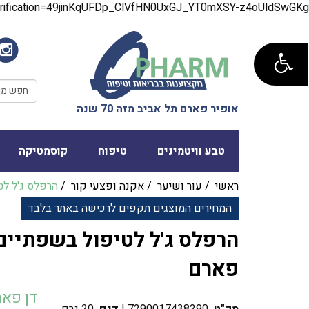
verification=49jinKqUFDp_ClVfHN0UxGJ_YT0mXSY-z4oUldSwGKg
אופיר פארם תל אביב מזה 70 שנה
טבע וויטמינים
טיפוח
קוסמטיקה
ראשי
/
עור ושיער
/
אקנה ופצעי קור
/
המחירים המוצגים תקפים לרכישה באתר בלבד
‎הרפלס ג'ל לטיפול בשפתיים 
פארם
דן פא