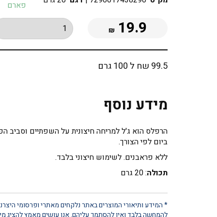
מק"ט
7290017438290
|
דגם
20 גרם
פארם
19.9
₪
99.5 שח ל 100 גרם
מידע נוסף
ביום לפי הצורך.
ללא פראבנים. לשימוש חיצוני בלבד.
תכולה
: 20 גרם
* המידע ותיאורי המוצרים באתר נלקחים מאתרי ופרסומי היצרנים
להמחשה בלבד ואין להסתמך עליהם. אנו עושים מאמץ להציג מידע