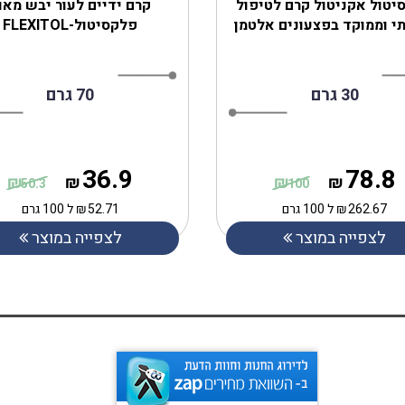
יטול אקניטול קרם לטיפול
קרם ידיים לעור יבש מאו
י וממוקד בפצעונים אלטמן
פלקסיטול-FLEXITOL
30 גרם
70 גרם
36.9
78.8
₪
₪
₪
₪
50.3
100
262.67
₪
ל 100 גרם
52.71
₪
ל 100 גרם
לצפייה במוצר
לצפייה במוצר