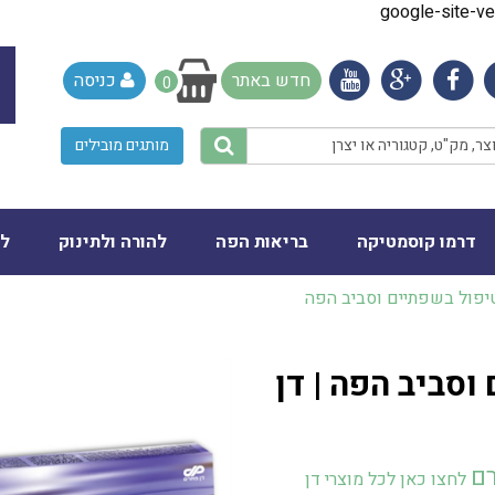
google-site-
חדש באתר
כניסה
0
מותגים מובילים
דרמו קוסמטיקה
בריאות הפה
להורה ולתינוק
לב
וסביב הפה | דן
רם
לחצו כאן לכל מוצרי דן