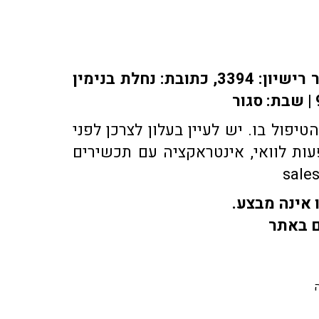
אתר או-פארם מופעל על ידי בית מרקחת אופיר, רוקח אחראי: אלברט מוראדי מספר רישיון: 3394, כתובת: ​נחלת בנימין
פול בו. יש לעיין בעלון לצרכן לפני
ות לוואי, אינטראקציה עם תכשירים
 אינה מבצע.
ם באתר