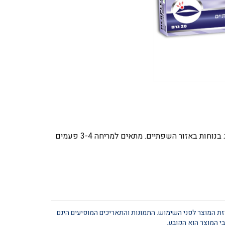
הרפלס הוא ג'ל למריחה חיצונית על השפתיים וסביב הפה, לשימוש יומיומי בהתאם להנחיות. המרקם הקליל נמרח בקלות ונספג בנוחות באזור השפתיים. מתאים למריחה 3-4 פעמים
יזת המוצר לפני השימוש. התמונות והתאריכים המופיעים הינם
י המוצר הוא הקובע.