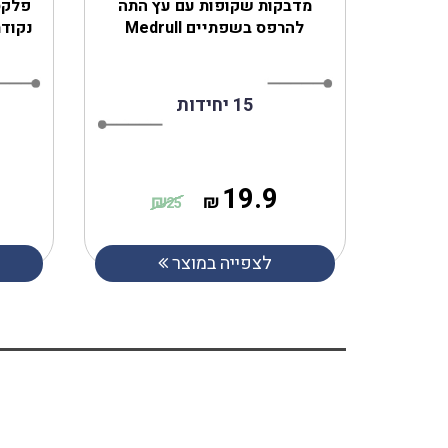
‎מדבקות שקופות עם עץ התה
פלקס
להרפס בשפתיים Medrull
נקודת
15 יחידות
19.9
₪
₪
25
לצפייה במוצר