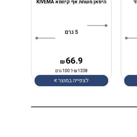
ד
היסאן משחת אף קיוומא KIVEMA
5 גרם
66.9
₪
1338
₪
ל 100 גרם
לצפייה במוצר