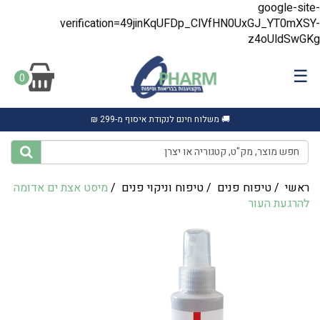
google-site-
verification=49jinKqUFDp_ClVfHN0UxGJ_YT0mXSY-
z4oUldSwGKg
☰
0
🚚 משלוח חינם לנקודת איסוף מ-299 ₪
ראשי
/
טיפוח פנים
/
טיפוח וניקוי פנים
/
‎מיסט אצת ים אדומה
להרגעת העור