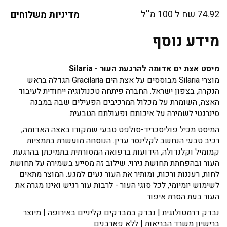
74.92 שח ל 100 מ''ל
מדיניות משלוחים
מידע נוסף
מיסט אצת ים אדומה להרגעת העור - Silaria
מוצרי Silaria מבוססים על אצת הים Gracilaria הגדלה בראש
הנקרה, בצפון ישראל. החברה פיתחה טכנולוגיה ייחודית לעיבוד
האצה, השומרת על מכלול המרכיבים הפעילים שבה במבנה
סינרגטי לשמירה על איכותם ופעולתם הטבעית.
המיסט מכיל פוליסכריד-סולפט טבעי שמקורו באצה האדומה,
רכיב טבעי הנחשב לקלינסר עדין. הנוסחה מועשרת בתמציות
קמומיל וקלנדולה, הידועות ברפואה המסורתית בתמיכתן בהרגעת
העור ובהפחתת תחושת גירוי. שילוב זה מסייע בשמירה על תחושת
לחות, רעננות ורכות, ומותיר את העור נעים למגע. המוצר מתאים
לשימוש יומיומי, לכל סוגי העור - לרבות עור רגיש ואינו מגרה את
העור בעת הסרת איפור.
נבדק דרמטולוגית | נבדק במבדקים קליניים באירופה | מיוצר
ברישיון משרד הבריאות | ללא פארבנים