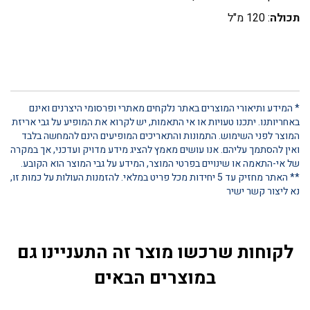
תכולה
: 120 מ"ל
* המידע ותיאורי המוצרים באתר נלקחים מאתרי ופרסומי היצרנים ואינם
באחריותנו. יתכנו טעויות או אי התאמות, יש לקרוא את המופיע על גבי אריזת
המוצר לפני השימוש. התמונות והתאריכים המופיעים הינם להמחשה בלבד
ואין להסתמך עליהם. אנו עושים מאמץ להציג מידע מדויק ועדכני, אך במקרה
של אי-התאמה או שינויים בפרטי המוצר, המידע על גבי המוצר הוא הקובע.
** האתר מחזיק עד 5 יחידות מכל פריט במלאי. להזמנות העולות על כמות זו,
נא ליצור קשר ישיר
לקוחות שרכשו מוצר זה התעניינו גם
במוצרים הבאים