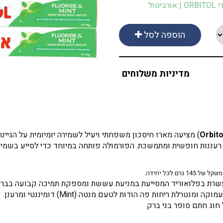
ביטול
הוספה לסל
מדיניות משלוחים
Orbito
) מציעה מארז חיסכון משפחתי ויעיל לשמירה יומיומית על הגיי
ננות חופשית ומתמשכת. הפורמולה פותחה במיוחד כדי לסייע בשמירה ע
רת בפלואוריד המסייעת במניעת עששת ומספקת תמיכה קבועה בבריאו
נטרלת ריחות פה הודות לטעם מנטה (Mint) דומיננטי ומרענן.
וג חתם סופר בני ברק