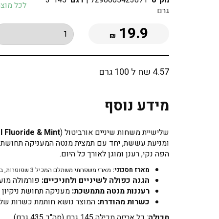
מק"ט
7290005423871
|
דגם
145*3
לכל מוצרי ORBITOL | אור
גרם
19.9
₪
4.57 שח ל 100 גרם
מידע נוסף
שלישיית משחות שיניים אורביטול (
l Fluoride & Mint
ומניעת עששת, יחד עם תמצית מנטה המעניקה תחושת רע
הפה נקי, רענן ומוגן לאורך כל היום.
מארז חסכוני:
מארז משפחתי משתלם המכיל 3 שפופרות, במשקל של 145 גרם לכל יחידה.
הגנה כפולה לשיניים ולחניכיים:
פורמולה מועש
רעננות מנטה מתמשכת:
מעניקה תחושת ניקיון עמוקה ומ
כשרות מהודרת:
המוצר נושא חותמת כשרות של ח
תכולה
: כל אריזה מכילה 145 גרם (סה"כ 435 גרם)