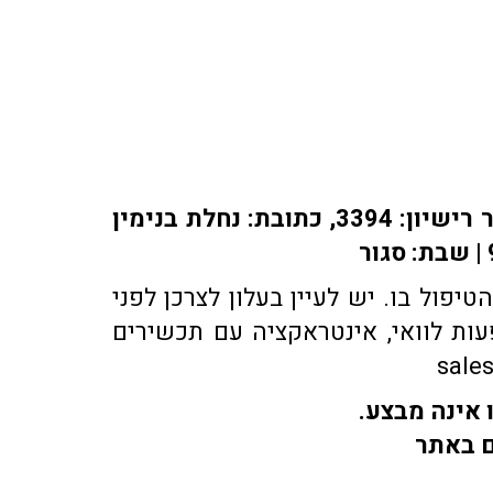
אתר או-פארם מופעל על ידי בית מרקחת אופיר, רוקח אחראי: אלברט מוראדי מספר רישיון: 3394, כתובת: ​נחלת בנימין
פול בו. יש לעיין בעלון לצרכן לפני
ות לוואי, אינטראקציה עם תכשירים
 אינה מבצע.
ם באתר