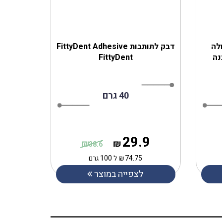
לה
דבק לתותבות FittyDent Adhesive
 להלבנה
FittyDent
40 גרם
29.9
₪
₪
38.6
74.75
₪
ל 100 גרם
לצפייה במוצר