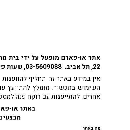
22, תל אביב. 03-5609088, שעות פעילות: ימים א-ה: 9:30-18:30 | ימי ו' 9:30-15:30 | שבת: סגור
אין במידע באתר זה תחליף להוועצות ע
השימוש בתכשיר. מומלץ להתייעץ עם 
אחרים. להתייעצות עם רוקח פנה למספר טלפון 03-5609088 או בדוא"ל co.il
באתר או-פארם
מבצעים 
מה באתר