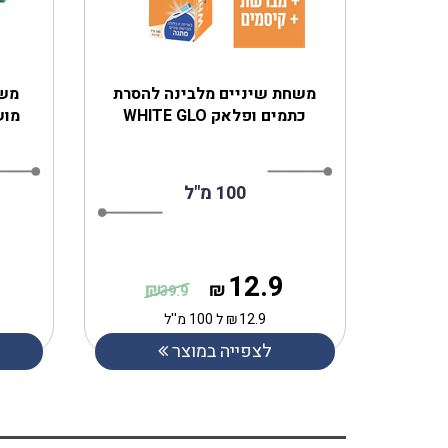
משחת שיניים מלבינה להסרת
משח
כתמים ופלאק WHITE GLO
מושל
100 מ"ל
12.9
₪
₪
39.9
12.9
₪
ל 100 מ''ל
לצפייה במוצר