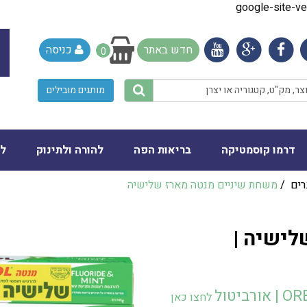
google-site-
חדש באתר
כניסה
0
מותגים מובילים
דרמו קוסמטיקה
בריאות הפה
להורה ולתינוק
לב
רים
/
לישיה |
ורביטול
לחצו כאן