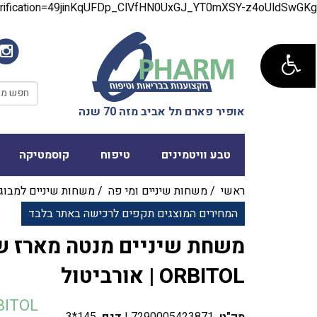
verification=49jinKqUFDp_ClVfHN0UxGJ_YT0mXSY-z4oUldSwGKg
אופיר פארם תל אביב מזה 70 שנה
טבע וויטמינים
טיפוח
קוסמטיקה
ראשי
/
משחות שיניים ומי פה
/
משחות שיניים למבוג
המחירים המוצגים תקפים לרכישה באתר בלבד
‎משחת שיניים מנטה מארז ש
ORBITOL | אורביטול
ORBITOL | א