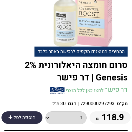
המחירים המוצגים תקפים לרכישה באתר בלבד
‎סרום חומצה היאלורונית 2%
Genesis | דר פישר
דר פישר
לחצו כאן לכל מוצרי
מק"ט
7290000297293
|
דגם
30 מ"ל
118.9
הוספה לסל
₪