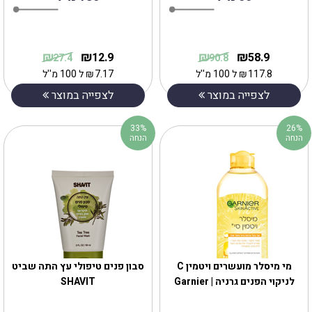
₪
₪
₪
₪
12.9
58.9
27.4
90.8
117.8
₪
ל 100 מ''ל
7.17
₪
ל 100 מ''ל
לצפייה במוצר
לצפייה במוצר
33%
26%
הנחה
הנחה
מי מיסלר מועשרים ויטמין C
‎סבון פנים טיפולי עץ התה שביט
לניקוי הפנים גרניה | Garnier
SHAVIT