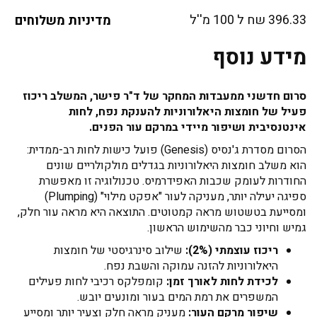
396.33 שח ל 100 מ''ל
מדיניות משלוחים
מידע נוסף
סרום חדשני ממעבדות המחקר של ד"ר פישר, המשלב ריכוז
פעיל של חומצות היאלורוניות להענקת נפח, לחות
אינטנסיבית ושיפור מיידי במרקם עור הפנים.
הסרום מסדרת ג'נסיס (Genesis) פועל כישות לחות רב-ממדית:
הוא משלב חומצות היאלורוניות בגדלים מולקולריים שונים
החודרות לעומק שכבות האפידרמיס. טכנולוגיה זו מאפשרת
ספיגה יעילה יותר, מעניקה לעור "אפקט מילוי" (Plumping)
ומסייעת בטשטוש מראה קמטוטים. התוצאה היא מראה עור חלק,
גמיש וחיוני כבר מהשימוש הראשון.
ריכוז עוצמתי (2%):
שילוב סינרגיסטי של חומצות
היאלורוניות להזנה עמוקה והשבת נפח.
לכידת לחות לאורך זמן:
קומפלקס רכיבי לחות פעילים
המשפרים את רמת המים בעור ומונעים יובש.
שיפור מרקם העור:
מעניק מראה חלק וצעיר יותר ומסייע