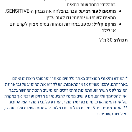
בתהליכי התחדשות התאים.
מותאם לעור רגיש:
עבר בהצלחה את מבחן ה-SENSITIVE,
מתאים לשימוש יומיומי גם לעור עדין.
מרקם קליל:
נספג במהירות ומהווה בסיס מצוין לקרם יום
או לילה.
תכולה:
30 מ"ל
* המידע ותיאורי המוצרים באתר נלקחים מאתרי ופרסומי היצרנים ואינם
באחריותנו. יתכנו טעויות או אי התאמות, יש לקרוא את המופיע על גבי אריזת
המוצר לפני השימוש. התמונות והתאריכים המופיעים הינם להמחשה בלבד
ואין להסתמך עליהם. אנו עושים מאמץ להציג מידע מדויק ועדכני, אך במקרה
של אי-התאמה או שינויים בפרטי המוצר, המידע על גבי המוצר הוא הקובע.
** האתר מחזיק עד 5 יחידות מכל פריט במלאי. להזמנות העולות על כמות זו,
נא ליצור קשר ישיר