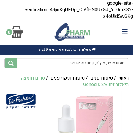
google-site-
verification=49jinKqUFDp_ClVfHN0UxGJ_YT0mXSY-
z4oUldSwGKg
☰
0
🚚 משלוח חינם לנקודת איסוף מ-299 ₪
ראשי
/
טיפוח פנים
/
טיפוח וניקוי פנים
/
‎סרום חומצה
היאלורונית 2% Genesis