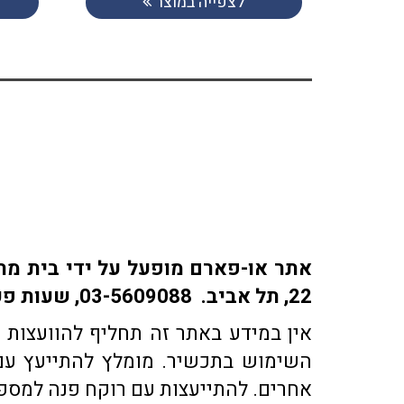
לצפייה במוצר
22, תל אביב. 03-5609088, שעות פעילות: ימים א-ה: 9:30-18:30 | ימי ו' 9:30-15:30 | שבת: סגור
אין במידע באתר זה תחליף להוועצות ע
השימוש בתכשיר. מומלץ להתייעץ עם 
אחרים. להתייעצות עם רוקח פנה למספר טלפון 03-5609088 או בדוא"ל co.il