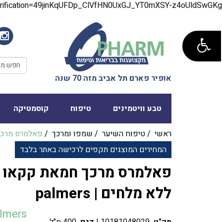
verification=49jinKqUFDp_ClVfHN0UxGJ_YT0mXSY-z4oUldSwGKg
אופיר פארם תל אביב מזה 70 שנה
טבע וויטמינים
טיפוח
קוסמטיקה
ראשי
/
טיפוח השיער
/
שמפו ומרכך
/
המחירים המוצגים תקפים לרכישה באתר בלבד
‎פאלמרס מרכך חמאת קקאו ע
ללא מלחים | palmers
lmers