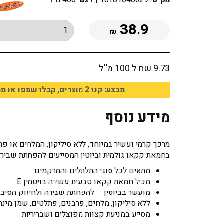
מק"ט
10181048029
|
דגם
400 מ"ל
38.9
₪
9.73 שח ל 100 מ''ל
מבצע: קנו 2 מוצרים, קבלו שמפו או מרכך 50 מ"ל מתנה
מידע נוסף
מרכך קרמי ועשיר במיוחד, ללא סיליקון, המלחים או 
בחמאת קקאו גולמית וביוטין המסייעים להפחתת שבירה ו
מתאים לכל סוגי התלתלים והמרקמים
מכיל חמאת קקאו טבעית עשירה בויטמין E
מועשר בביוטין – להפחתת שבירה ולחיזוק הסיב
ללא סיליקון, מלחים, פרבנים, פתלטים, שמן מינרל
מסייע במניעת קצוות מפוצלים ושבריריות