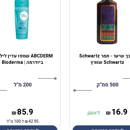
מרכך שיער - תמר Schwartz
ABCDERM שמפו עדין לי
Schwartz שוורץ
ביודרמה | Bioderma
500 סמ"ק
200 מ"ל
85.9
16.9
₪
₪
₪
24.9
42.95
₪
ל 100 מ''ל