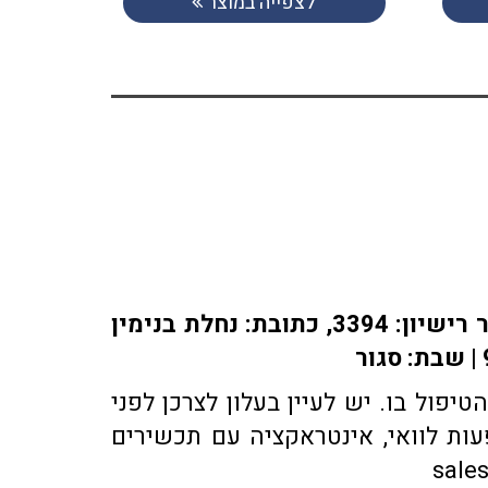
לצפייה במוצר
אתר או-פארם מופעל על ידי בית מרקחת אופיר, רוקח אחראי: אלברט מוראדי מספר רישיון: 3394, כתובת: ​נחלת בנימין
פול בו. יש לעיין בעלון לצרכן לפני
ות לוואי, אינטראקציה עם תכשירים