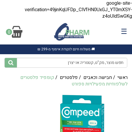
google-site-
verification=49jinKqUFDp_ClVfHN0UxGJ_YT0mXSY-
z4oUldSwGKg
☰
0
🚚 משלוח חינם לנקודת איסוף מ-299 ₪
ראשי
/
חבישה וכאבים
/
פלסטרים
/
‎קומפיד פלסטרים
לשלפוחיות מפעילויות ספורט