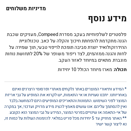
מדיניות משלוחים
מידע נוסף
פלסטרים לשלפוחיות בעקב מסדרת Compeed, מעניקים שכבת
הגנה מתקדמת להפחתת חיכוך והקלה על כאב. טכנולוגיית
ההידרוקולואיד יוצרת סביבה תומכת לריפוי טבעי, תוך שמירה על
לחות והגנה ממזהמים, לצד ריפוד משופר של 20% לתחושת נוחות
מוגברת. מתאים במיוחד לאזור העקב.
תכולה
: מארז מיוחד הכולל 10 יחידות
* המידע ותיאורי המוצרים באתר נלקחים מאתרי ופרסומי היצרנים ואינם
באחריותנו. יתכנו טעויות או אי התאמות, יש לקרוא את המופיע על גבי אריזת
המוצר לפני השימוש. התמונות והתאריכים המופיעים הינם להמחשה בלבד
ואין להסתמך עליהם. אנו עושים מאמץ להציג מידע מדויק ועדכני, אך במקרה
של אי-התאמה או שינויים בפרטי המוצר, המידע על גבי המוצר הוא הקובע.
** האתר מחזיק עד 5 יחידות מכל פריט במלאי. להזמנות העולות על כמות זו,
נא ליצור קשר ישיר