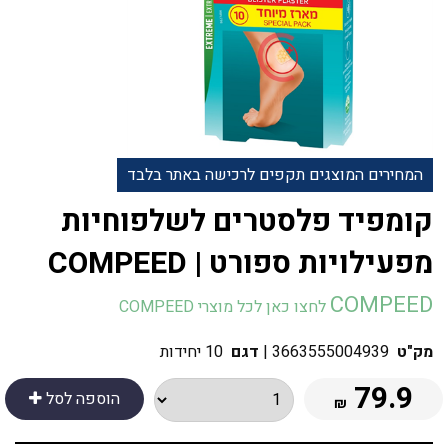
המחירים המוצגים תקפים לרכישה באתר בלבד
‎קומפיד פלסטרים לשלפוחיות
מפעילויות ספורט | COMPEED
COMPEED
לחצו כאן לכל מוצרי COMPEED
מק"ט
3663555004939
|
דגם
10 יחידות
79.9
הוספה לסל
₪