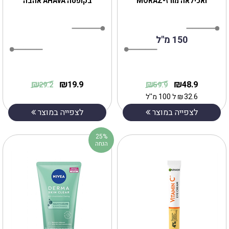
ואכילאה מורז-MORAZ
בקופסה AHAVA אהבה
150 מ"ל
₪
₪
₪
₪
19.9
48.9
29.2
59.9
32.6
₪
ל 100 מ''ל
לצפייה במוצר
לצפייה במוצר
25%
הנחה