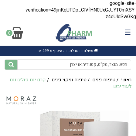
google-site-
verification=49jinKqUFDp_ClVfHN0UxGJ_YT0mXSY-
z4oUldSwGKg
☰
0
🚚 משלוח חינם לנקודת איסוף מ-299 ₪
ראשי
/
טיפוח פנים
/
טיפוח וניקוי פנים
/
‎קרם יום פוליגונום
לעור יבש