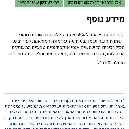
אזל מהמלאי, לחץ למוצרים דומים
לחץ לעידכון שחזר למלאי
מידע נוסף
קרם יום טבעי המכיל 65% צמח הפוליגונום ושמנים טהורים
- שמן חוחובה ושמן נבט חיטה. פורמולה המותאמת לעור יבש.
מכיל רכיבים המשמשים אנטי אוקסידנטים טבעיים המעניקים
הגנה לעור, מגע רך ומראה חלק, מאטים את תהליך הזדקנות העור.
תכולה
: 50 מ"ל
* המידע ותיאורי המוצרים באתר נלקחים מאתרי ופרסומי היצרנים ואינם
באחריותנו. יתכנו טעויות או אי התאמות, יש לקרוא את המופיע על גבי אריזת
המוצר לפני השימוש. התמונות והתאריכים המופיעים הינם להמחשה בלבד
ואין להסתמך עליהם. אנו עושים מאמץ להציג מידע מדויק ועדכני, אך במקרה
של אי-התאמה או שינויים בפרטי המוצר, המידע על גבי המוצר הוא הקובע.