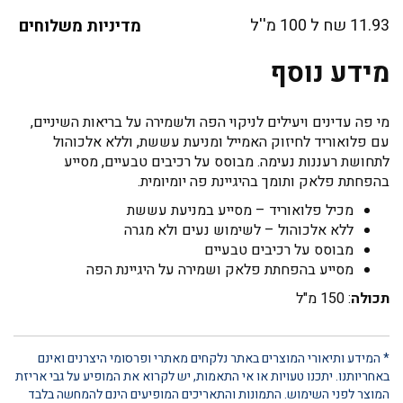
11.93 שח ל 100 מ''ל
מדיניות משלוחים
מידע נוסף
מי פה עדינים ויעילים לניקוי הפה ולשמירה על בריאות השיניים,
עם פלואוריד לחיזוק האמייל ומניעת עששת, וללא אלכוהול
לתחושת רעננות נעימה. מבוסס על רכיבים טבעיים, מסייע
בהפחתת פלאק ותומך בהיגיינת פה יומיומית.
מכיל פלואוריד – מסייע במניעת עששת
ללא אלכוהול – לשימוש נעים ולא מגרה
מבוסס על רכיבים טבעיים
מסייע בהפחתת פלאק ושמירה על היגיינת הפה
תכולה
: 150 מ"ל
* המידע ותיאורי המוצרים באתר נלקחים מאתרי ופרסומי היצרנים ואינם
באחריותנו. יתכנו טעויות או אי התאמות, יש לקרוא את המופיע על גבי אריזת
המוצר לפני השימוש. התמונות והתאריכים המופיעים הינם להמחשה בלבד