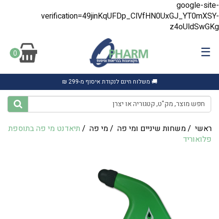
google-site-
verification=49jinKqUFDp_ClVfHN0UxGJ_YT0mXSY-
z4oUldSwGKg
☰
0
🚚 משלוח חינם לנקודת איסוף מ-299 ₪
ראשי
/
משחות שיניים ומי פה
/
מי פה
/
‎תיאדנט מי פה בתוספת
פלואוריד