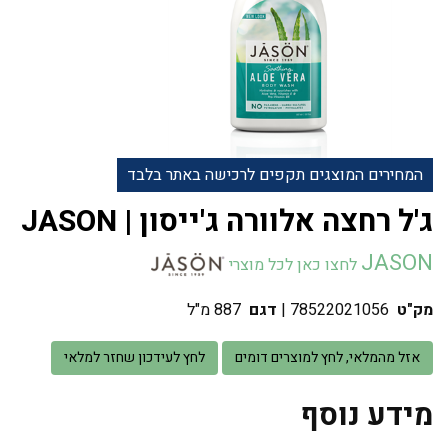
המחירים המוצגים תקפים לרכישה באתר בלבד
JASON
לחצו כאן לכל מוצרי
מק"ט
78522021056
|
דגם
887 מ"ל
אזל מהמלאי, לחץ למוצרים דומים
לחץ לעידכון שחזר למלאי
מידע נוסף