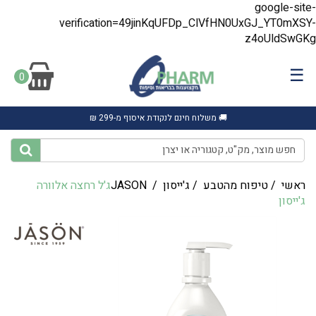
google-site-
verification=49jinKqUFDp_ClVfHN0UxGJ_YT0mXSY-
z4oUldSwGKg
☰
0
🚚 משלוח חינם לנקודת איסוף מ-299 ₪
ראשי
/
טיפוח מהטבע
/
ג'ייסון JASON
/
‎ג'ל רחצה אלוורה
ג'ייסון