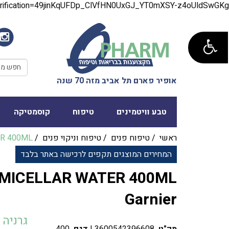
verification=49jinKqUFDp_ClVfHN0UxGJ_YT0mXSY-z4oUldSwGKg
אופיר פארם תל אביב מזה 70 שנה
טבע וויטמינים
טיפוח
קוסמטיקה
ראשי
/
טיפוח פנים
/
טיפוח וניקוי פנים
/
R‎ ‎400‎ML
המחירים המוצגים תקפים לרכישה באתר בלבד
Garnier
גרניה | rnier