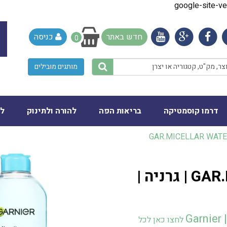
google-site-
חדש באתר
כניסה
0
מותגים מובילים
דרמו קוסמטיקה
בריאות הפה
להורה ולתינוק
לב
‎GAR‎.‎MICELLAR‎ ‎WATE
‎GAR‎.‎MICELLAR‎ ‎WATER‎ ‎400‎ML | גרניה |
Ga
לחצו כאן לכל