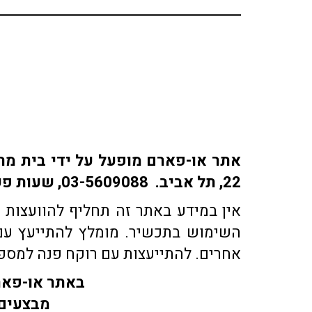
22, תל אביב. 03-5609088, שעות פעילות: ימים א-ה: 9:30-18:30 | ימי ו' 9:30-15:30 | שבת: סגור
אין במידע באתר זה תחליף להוועצות ע
השימוש בתכשיר. מומלץ להתייעץ עם 
אחרים. להתייעצות עם רוקח פנה למספר טלפון 03-5609088 או בדוא"ל co.il
באתר או-פארם
מבצעים 