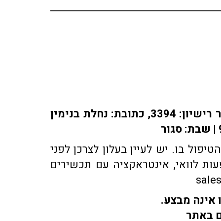
אתר או-פארם מופעל על ידי בית מרקחת אופיר, רוקח אחראי: אלברט מוראדי מספר רישיון: 3394, כתובת: ​נחלת בנימין
פול בו. יש לעיין בעלון לצרכן לפני
ות לוואי, אינטראקציה עם תכשירים
 אינה מבצע.
ם באתר