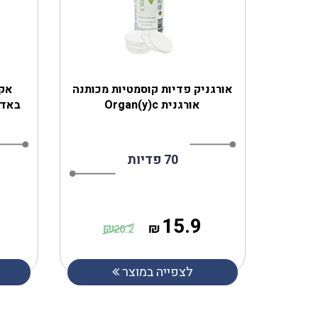
‎אורגניק פדיות קוסמטיות מכותנה
אקנ
אורגנית Organ(y)c
באדמו
70 פדיות
15.9
₪
₪
20.2
לצפייה במוצר