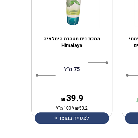
 עוצמתי
‎מסכת נים מטהרת‎ ‎הימלאיה
ם
Himalaya
75 מ"ל
39.9
₪
53.2
₪
ל 100 מ''ל
לצפייה במוצר