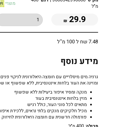
מק"ט
3600542396608
|
דגם
400
מוצרי
מ"ל
29.9
₪
7.48 שח ל 100 מ''ל
מידע נוסף
גרניה מים מיסלריים עם חומצה היאלורונית לניקוי פני
ומזינה את העור בלחות אינטנסיבית, ללא שפשוף או שט
מנקה ומסיר איפור ביעילות ללא שפשוף
מזין בלחות אינטנסיבית בעור
מתאים לכל סוגי העור, כולל רגיש
מכיל חלקיקים מנקים בלתי נראים, ללכידת איפור
פורמולה חדשנית עם חומצה היאלורונית לחיזוק 
תכולה
: 400 מ"ל