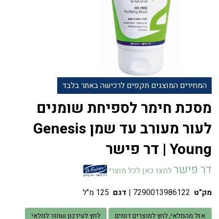
המחירים המוצגים תקפים לרכישה באתר בלבד
מסכת חימר לספיחת שומנים
לעור מעורב עד שמן Genesis
Young | דר פישר
דר פישר
לחצו כאן לכל מוצרי
מק"ט
7290013986122
|
דגם
125 מ"ל
אזל מהמלאי, לחץ למוצרים דומים
לחץ לעידכון שחזר למלאי