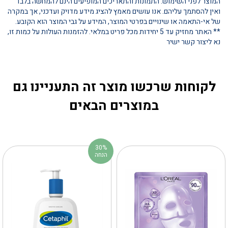
המוצר לפני השימוש. התמונות והתאריכים המופיעים הינם להמחשה בלבד
ואין להסתמך עליהם. אנו עושים מאמץ להציג מידע מדויק ועדכני, אך במקרה
של אי-התאמה או שינויים בפרטי המוצר, המידע על גבי המוצר הוא הקובע.
** האתר מחזיק עד 5 יחידות מכל פריט במלאי. להזמנות העולות על כמות זו,
נא ליצור קשר ישיר
לקוחות שרכשו מוצר זה התעניינו גם
במוצרים הבאים
30%
הנחה