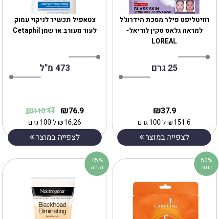
רוויטליפט פילר מסכת הידרוג'ל
צטאפיל תכשיר לניקוי עמוק
למראה גלאס סקין לוריאל-
לעור מעורב או שמן Cetaphil
LOREAL
25 גרם
473 מ"ל
₪
₪
₪
76.9
37.9
110.44
151.6
₪
ל 100 גרם
16.26
₪
ל 100 גרם
לצפייה במוצר
לצפייה במוצר
45%
50%
הנחה
הנחה