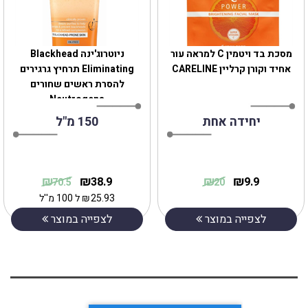
מסכת בד ויטמין C למראה עור
ניוטרוג'ינה Blackhead
אחיד וקורן קרליין CARELINE
Eliminating תרחיץ גרגירים
להסרת ראשים שחורים
Neutrogena
יחידה אחת
150 מ"ל
₪
₪
₪
₪
38.9
9.9
70.5
20
25.93
₪
ל 100 מ''ל
לצפייה במוצר
לצפייה במוצר