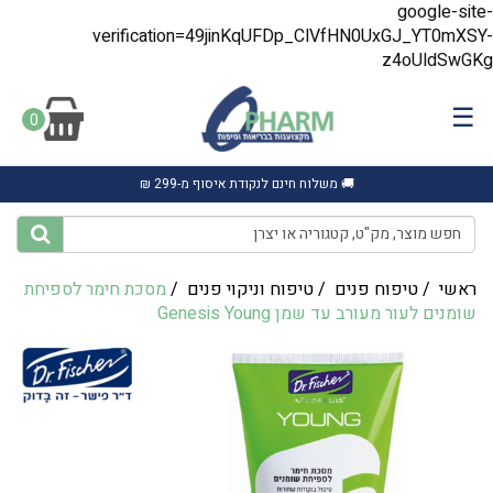
google-site-
verification=49jinKqUFDp_ClVfHN0UxGJ_YT0mXSY-
z4oUldSwGKg
☰
0
🚚 משלוח חינם לנקודת איסוף מ-299 ₪
ראשי
/
טיפוח פנים
/
טיפוח וניקוי פנים
/
מסכת חימר לספיחת
שומנים לעור מעורב עד שמן Genesis Young