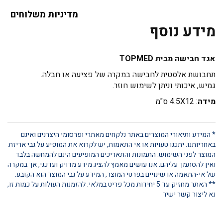
מדיניות משלוחים
מידע נוסף
אגד חבישה מבית TOPMED
תחבושת אלסטית לחבישה במקרה של פציעה או חבלה.
גמיש, איכותי וניתן לשימוש חוזר.
מידה
: 4.5X12 ס"מ
* המידע ותיאורי המוצרים באתר נלקחים מאתרי ופרסומי היצרנים ואינם
באחריותנו. יתכנו טעויות או אי התאמות, יש לקרוא את המופיע על גבי אריזת
המוצר לפני השימוש. התמונות והתאריכים המופיעים הינם להמחשה בלבד
ואין להסתמך עליהם. אנו עושים מאמץ להציג מידע מדויק ועדכני, אך במקרה
של אי-התאמה או שינויים בפרטי המוצר, המידע על גבי המוצר הוא הקובע.
** האתר מחזיק עד 5 יחידות מכל פריט במלאי. להזמנות העולות על כמות זו,
נא ליצור קשר ישיר