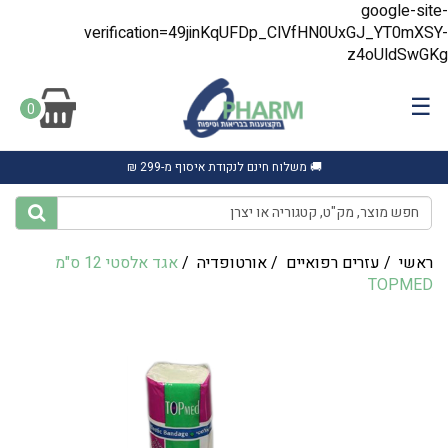
google-site-
verification=49jinKqUFDp_ClVfHN0UxGJ_YT0mXSY-
z4oUldSwGKg
☰
0
🚚 משלוח חינם לנקודת איסוף מ-299 ₪
ראשי
/
עזרים רפואיים
/
אורטופדיה
/
אגד אלסטי 12 ס"מ
TOPMED