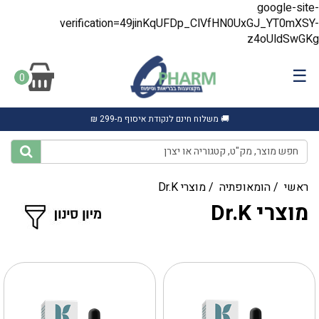
google-site-
verification=49jinKqUFDp_ClVfHN0UxGJ_YT0mXSY-
z4oUldSwGKg
☰
0
🚚 משלוח חינם לנקודת איסוף מ-299 ₪
ראשי
/
הומאופתיה
/
מוצרי Dr.K
מוצרי Dr.K