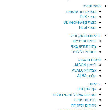
הומאופתיה
מוצרים הומאופתים
מוצרי Dr.K
מוצרי Dr. Reckeweg
מוצרי Heel
בריאות התינוק והילד
שינים וחניכיים
צינון וגודש באף
ויטמינים לילדים
טיפוח מהטבע
ג'ייסון JASON
אבלון AVALON
אלבה ALBA
בריאות
אף אוזן גרון
מערכת העיכול וניקוי רעלים
בדיקות ביתיות
טחורים ופיסורה