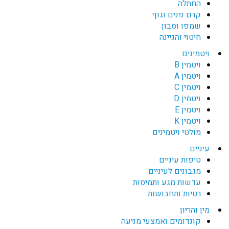
החתלה
קרם פנים וגוף
שמפו וסבון
חיטוי והגיינה
ויטמינים
ויטמין B
ויטמין A
ויטמין C
ויטמין D
ויטמין E
ויטמין K
מולטי ויטמינים
עיניים
טיפות עיניים
מגבונים לעיניים
עדשות מגע ותמיסות
רטיות ותחבושות
מין והריון
קונדומים ואמצעי מניעה