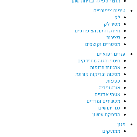
מוצרי ספיגה ובריחת שתן
טיפוח ציפורניים
לק
מסיר לק
חיזוק והזנת הציפורניים
פצירות
מספריים וקוצצים
עזרים רפואיים
חיטוי והגנה מחיידקים
ארגונית תרופות
מסכות ובדיקות קורונה
כפפות
אורטופדיה
אטמי אוזניים
מכשירים ומדדים
נגד יתושים
הפסקת עישון
מזון
ממתיקים