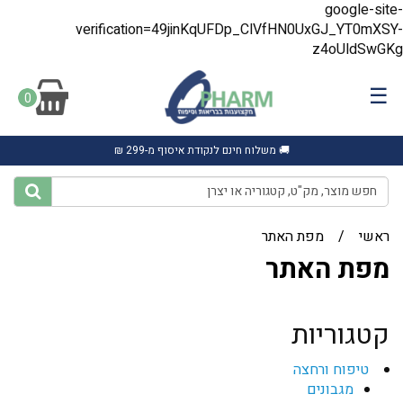
google-site-
verification=49jinKqUFDp_ClVfHN0UxGJ_YT0mXSY-
z4oUldSwGKg
☰
0
🚚 משלוח חינם לנקודת איסוף מ-299 ₪
ראשי
/
מפת האתר
מפת האתר
קטגוריות
טיפוח ורחצה
מגבונים