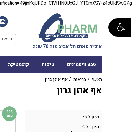
verification=49jinKqUFDp_ClVfHN0UxGJ_YT0mXSY-z4oUldSwGKg
אופיר פארם תל אביב מזה 70 שנה
טבע וויטמינים
טיפוח
קוסמטיקה
ראשי
/
בריאות
/
אף אוזן גרון
אף אוזן גרון
44%
מיון לפי
הנחה
מיון כללי