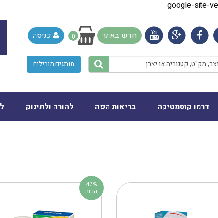
google-site-
חדש באתר
כניסה
0
מותגים מובילים
דרמו קוסמטיקה
בריאות הפה
להורה ולתינוק
לב
42%
הנחה