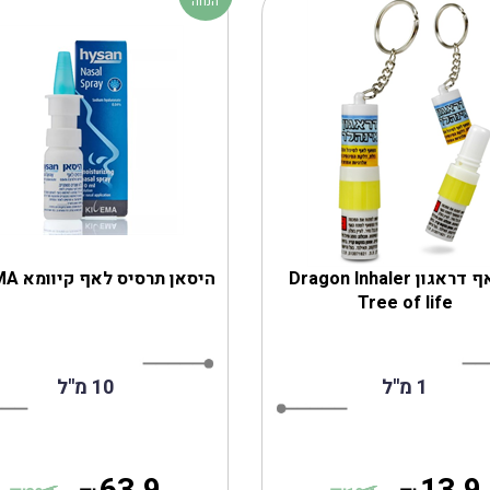
הנחה
משאף דראגון Dragon Inhaler
היסאן תרסיס לאף קיוומא KIVEMA
Tree of life
1 מ''ל
10 מ''ל