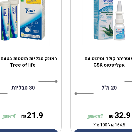
וטרימר קולד וסינוס עם
ראונק טבליות תוססות בטעם ל
אקליפטוס GSK
Tree of life
20 מ''ל
30 טבליות
21.9
32.9
₪
₪
₪
₪
37.9
58.42
164.5
₪
ל 100 מ''ל