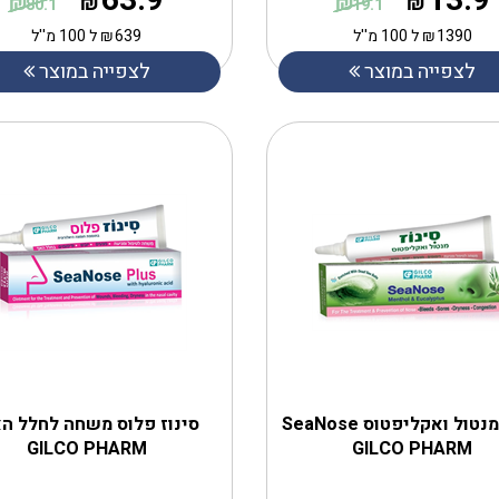
63.9
13.9
₪
₪
₪
₪
80.1
19.1
1390
₪
ל 100 מ''ל
639
₪
ל 100 מ''ל
לצפייה במוצר
לצפייה במוצר
סִינוֹז מנטול ואקליפטוס SeaNose
GILCO PHARM
GILCO PHARM