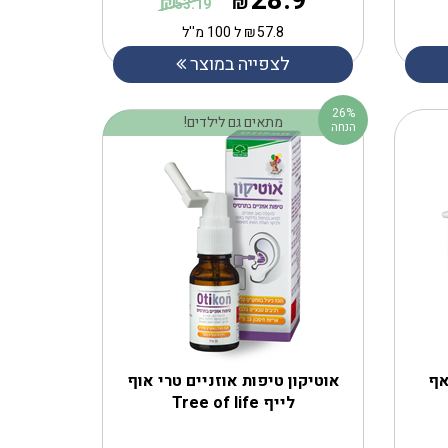
28.9
₪
₪
53.19
57.8
₪
ל 100 מ''ל
לצפייה במוצר
26%
מתאים גם לילדים!
הנחה
אוטיקון טיפות אוזניים טרי אוף
לייף Tree of life