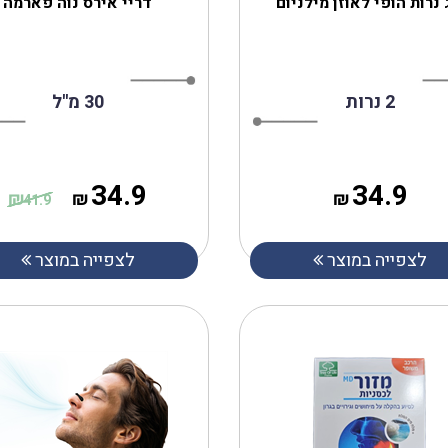
 נרות הופי לאוזן מילניום
דריי אירס נוה פארמה
2 נרות
30 מ''ל
34.9
34.9
₪
₪
₪
41.9
לצפייה במוצר
לצפייה במוצר