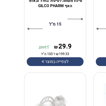
סינוז משחה לטיפול בחלל ובאזור
האף GILCO PHARM
15 מ"ל
29.9
₪
₪
36.5
199.33
₪
ל 100 מ''ל
לצפייה במוצר