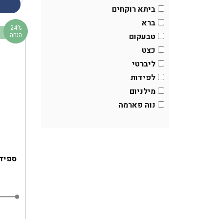
ביתא רוקחים
ברא
24%
הנחה
טבעקום
כצט
ליברטי
לפידות
מילניום
נוה פארמה
ספיד 