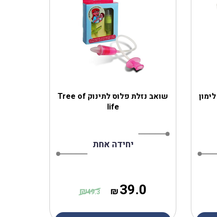
ימון
שואב נזלת פלוס לתינוק Tree of
life
יחידה אחת
39.0
₪
₪
49.3