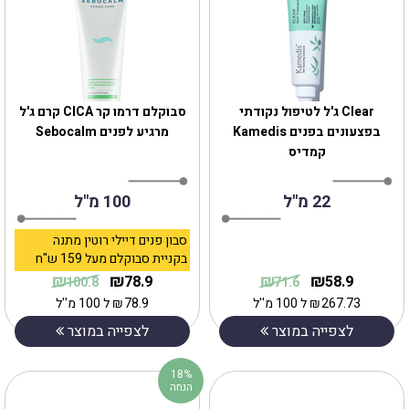
Clear ג'ל לטיפול נקודתי
‎סבוקלם דרמו קר CICA קרם ג'ל
בפצעונים בפנים Kamedis
מרגיע לפנים Sebocalm
קמדיס
22 מ''ל
100 מ"ל
סבון פנים דיילי רוטין מתנה
בקניית סבוקלם מעל 159 ש"ח
₪
₪
₪
₪
78.9
58.9
100.8
71.6
267.73
₪
ל 100 מ''ל
78.9
₪
ל 100 מ''ל
לצפייה במוצר
לצפייה במוצר
18%
הנחה