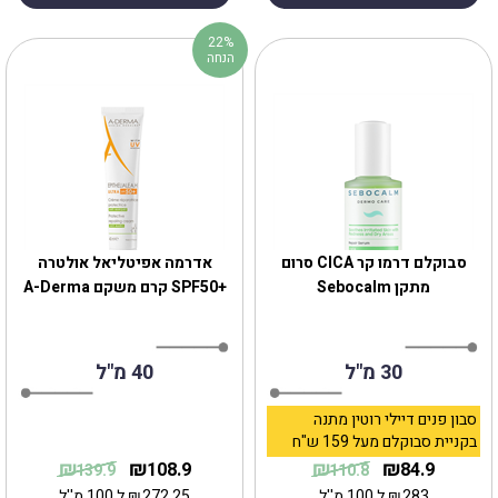
22%
הנחה
‎סבוקלם דרמו קר CICA סרום
אדרמה אפיטליאל אולטרה
מתקן Sebocalm
+SPF50 קרם משקם A-Derma
30 מ"ל
40 מ"ל
סבון פנים דיילי רוטין מתנה
בקניית סבוקלם מעל 159 ש"ח
₪
₪
₪
₪
108.9
84.9
139.9
110.8
283
₪
ל 100 מ''ל
272.25
₪
ל 100 מ''ל