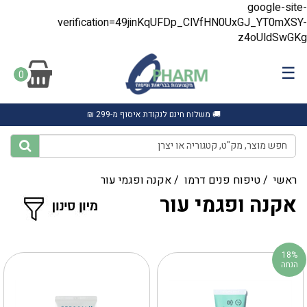
google-site-
verification=49jinKqUFDp_ClVfHN0UxGJ_YT0mXSY-
z4oUldSwGKg
☰
0
🚚 משלוח חינם לנקודת איסוף מ-299 ₪
ראשי
/
טיפוח פנים דרמו
/
אקנה ופגמי עור
אקנה ופגמי עור
18%
הנחה