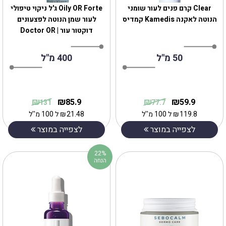
Clear קרם פנים לעור שומני
Oily OR Forte ג'ל ניקוי טיפולי
הנוטה לאקנה Kamedis קמדיס
לעור שמן הנוטה לפצעונים
דוקטור עור | Doctor OR
50 מ"ל
400 מ"ל
₪
₪
₪
₪
85.9
59.9
131
77.7
119.8
₪
ל 100 מ''ל
21.48
₪
ל 100 מ''ל
לצפייה במוצר
לצפייה במוצר
22%
הנחה