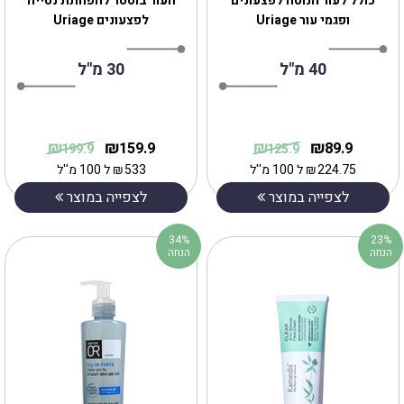
כולל לעור הנוטה לפצעונים
העור בוסטר להפחתת נטייה
ופגמי עור Uriage
לפצעונים Uriage
40 מ"ל
30 מ"ל
₪
₪
₪
₪
159.9
89.9
199.9
125.9
224.75
₪
ל 100 מ''ל
533
₪
ל 100 מ''ל
לצפייה במוצר
לצפייה במוצר
34%
23%
הנחה
הנחה