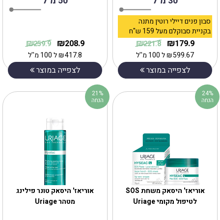
30 מ"ל
50 מ"ל
סבון פנים דיילי רוטין מתנה
בקניית סבוקלם מעל 159 ש"ח
₪
₪
₪
₪
208.9
179.9
259.9
221.8
599.67
₪
ל 100 מ''ל
417.8
₪
ל 100 מ''ל
לצפייה במוצר
לצפייה במוצר
21%
24%
הנחה
הנחה
אוריאז' היסאק משחת SOS
אוריאז' היסאק טונר פילינג
לטיפול מקומי Uriage
מטהר Uriage