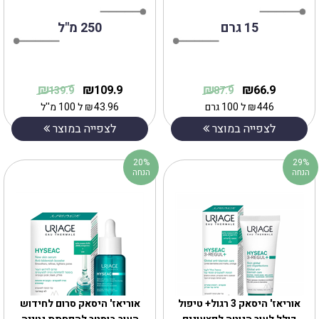
15 גרם
250 מ"ל
₪
₪
₪
₪
109.9
66.9
139.9
87.9
446
₪
ל 100 גרם
43.96
₪
ל 100 מ''ל
לצפייה במוצר
לצפייה במוצר
20%
29%
הנחה
הנחה
אוריאז' היסאק 3 רגול+ טיפול
אוריאז' היסאק סרום לחידוש