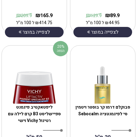
₪
₪
₪
₪
165.9
89.9
209.9
129.9
44.95
₪
ל 100 מ''ל
414.75
₪
ל 100 מ''ל
לצפייה במוצר
לצפייה במוצר
20%
הנחה
‎סבוקלם דרמו קר בוסטר ויטמין
ליפטאקטיב פיגמנט
סי לפיגמנטציה Sebocalm
ספיישליסט B3 קרם לילה עם
רטינול Vichy וישי