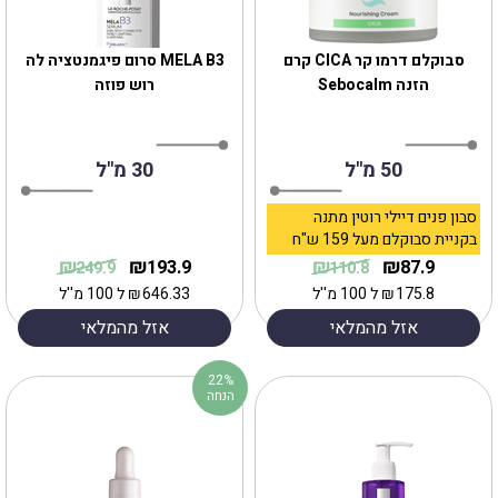
‎סבוקלם דרמו קר CICA קרם
MELA B3 סרום פיגמנטציה לה
הזנה Sebocalm
רוש פוזה
50 מ"ל
30 מ"ל
סבון פנים דיילי רוטין מתנה
בקניית סבוקלם מעל 159 ש"ח
₪
₪
₪
₪
193.9
87.9
249.9
110.8
175.8
₪
ל 100 מ''ל
646.33
₪
ל 100 מ''ל
אזל מהמלאי
אזל מהמלאי
22%
הנחה