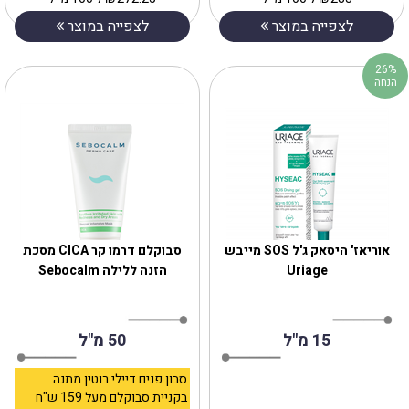
לצפייה במוצר
לצפייה במוצר
26%
הנחה
אוריאז' היסאק ג'ל SOS מייבש
‎סבוקלם דרמו קר CICA מסכת
Uriage
הזנה ללילה Sebocalm
15 מ"ל
50 מ"ל
סבון פנים דיילי רוטין מתנה
בקניית סבוקלם מעל 159 ש"ח