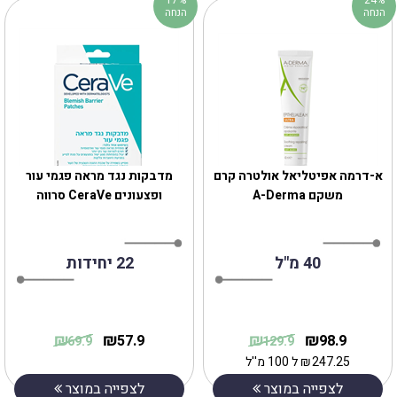
הנחה
הנחה
א-דרמה אפיטליאל אולטרה קרם
מדבקות נגד מראה פגמי עור
משקם A-Derma
ופצעונים CeraVe סרווה
40 מ"ל
22 יחידות
₪
₪
₪
₪
57.9
98.9
69.9
129.9
247.25
₪
ל 100 מ''ל
לצפייה במוצר
לצפייה במוצר