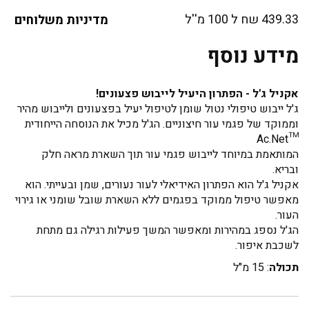
439.33 שח ל 100 מ''ל
מדיניות משלוחים
מידע נוסף
אקניל ג'ל - הפתרון היעיל לייבוש פצעונים!
ג'ל ייבוש טיפולי נטול שומן לטיפול יעיל בפצעונים ולייבוש מהיר
וממוקד של פגמי עור חיצוניים. הג'ל מכיל את הנוסחה הייחודית
™Ac.Net
המותאמת במיוחד לייבוש פגמי עור תוך השארת מראה חלק
ובריא.
אקניל ג'ל הוא הפתרון האידיאלי לעור נעורים, שמן ובעייתי. הוא
מאפשר טיפול ממוקד בפגמים ללא השארת שובל שומני או גירוי
העור.
הג'ל נספג במהירות ומאפשר המשך פעילות רגילה גם מתחת
לשכבת איפור.
תכולה
: 15 מ"ל