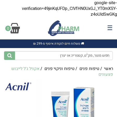
google-site-
verification=49jinKqUFDp_ClVfHN0UxGJ_YT0mXSY-
z4oUldSwGKg
☰
0
🚚 משלוח חינם לנקודת איסוף מ-299 ₪
ראשי
/
טיפוח פנים
/
טיפוח וניקוי פנים
/
אקניל ג'ל לייבוש
פצעונים