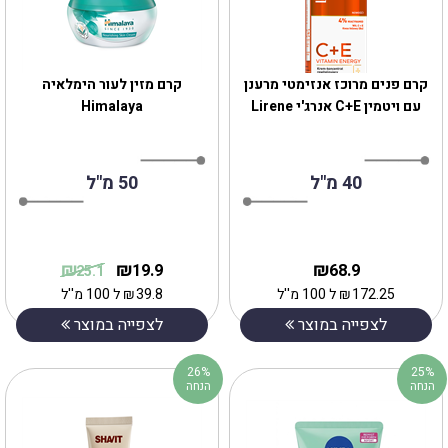
‎קרם פנים מרוכז אנזימטי מרענן
קרם מזין לעור הימלאיה
עם ויטמין C+E אנרג'י Lirene
Himalaya
40 מ"ל
50 מ"ל
₪
₪
₪
19.9
68.9
25.1
172.25
₪
ל 100 מ''ל
39.8
₪
ל 100 מ''ל
לצפייה במוצר
לצפייה במוצר
26%
25%
הנחה
הנחה