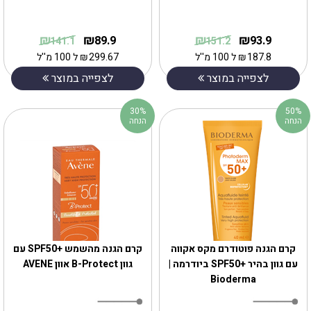
₪
₪
₪
₪
89.9
93.9
141.1
151.2
187.8
₪
ל 100 מ''ל
299.67
₪
ל 100 מ''ל
לצפייה במוצר
לצפייה במוצר
30%
50%
הנחה
הנחה
‎קרם הגנה פוטודרם מקס אקווה
קרם הגנה מהשמש +SPF50 עם
עם גוון בהיר +SPF50 ביודרמה |
גוון B-Protect אוון AVENE
Bioderma