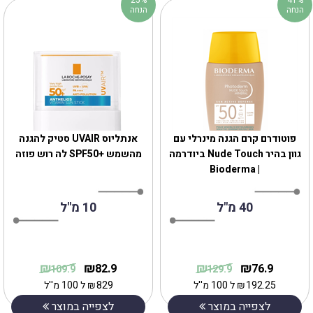
הנחה
הנחה
‎פוטודרם קרם הגנה מינרלי עם
אנתליוס UVAIR סטיק להגנה
גוון בהיר Nude Touch ביודרמה
מהשמש +SPF50 לה רוש פוזה
| Bioderma
40 מ"ל
10 מ"ל
₪
₪
₪
₪
82.9
76.9
109.9
129.9
192.25
₪
ל 100 מ''ל
829
₪
ל 100 מ''ל
לצפייה במוצר
לצפייה במוצר