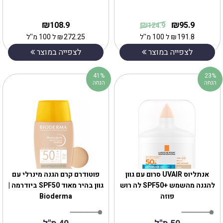
₪
₪
₪
108.9
95.9
124.9
191.8
₪
ל 100 מ''ל
272.25
₪
ל 100 מ''ל
לצפייה במוצר
לצפייה במוצר
41%
23%
הנחה
הנחה
אנתליוס UVAIR סרום עם גוון
‎‎פוטודרם קרם הגנה מינרלי עם
להגנה מהשמש +SPF50 לה רוש
גוון בהיר מאוד SPF50 ביודרמה |
פוזה
Bioderma