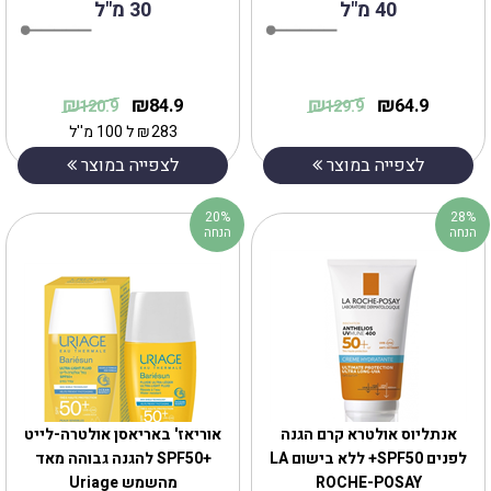
40 מ"ל
30 מ"ל
₪
₪
₪
₪
84.9
64.9
120.9
129.9
283
₪
ל 100 מ''ל
לצפייה במוצר
לצפייה במוצר
20%
28%
הנחה
הנחה
אנתליוס אולטרא קרם הגנה
אוריאז' באריאסן אולטרה-לייט
לפנים SPF50+ ללא בישום ‏LA
+SPF50 להגנה גבוהה מאד
ROCHE-POSAY
מהשמש Uriage