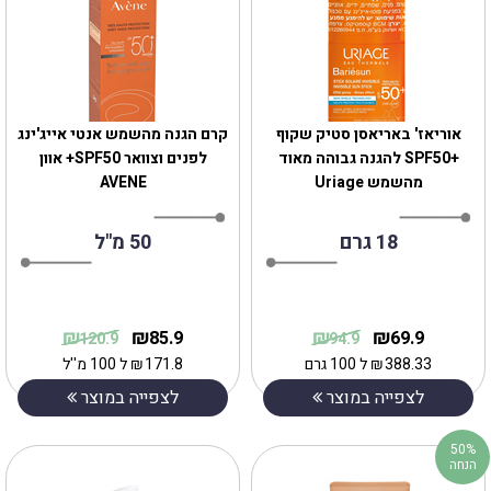
אוריאז' באריאסן סטיק שקוף
קרם הגנה מהשמש אנטי אייג'ינג
+SPF50 להגנה גבוהה מאוד
לפנים וצוואר SPF50+ אוון
מהשמש Uriage
AVENE
18 גרם
50 מ"ל
₪
₪
₪
₪
85.9
69.9
120.9
94.9
388.33
₪
ל 100 גרם
171.8
₪
ל 100 מ''ל
לצפייה במוצר
לצפייה במוצר
50%
הנחה