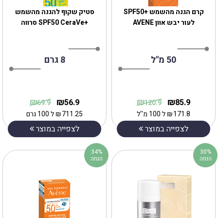
קרם הגנה מהשמש +SPF50
סטיק שקוף להגנה מהשמש
לעור יבש אוון AVENE
+SPF50 CeraVe סרווה
50 מ"ל
8 גרם
₪
₪
₪
₪
56.9
85.9
69.9
120.9
171.8
₪
ל 100 מ''ל
711.25
₪
ל 100 גרם
לצפייה במוצר
לצפייה במוצר
34%
30%
הנחה
הנחה