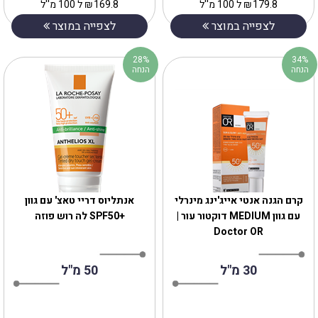
179.8
₪
ל 100 מ''ל
169.8
₪
ל 100 מ''ל
לצפייה במוצר
לצפייה במוצר
28%
34%
הנחה
הנחה
קרם הגנה אנטי אייג'ינג מינרלי
אנתליוס דריי טאצ' עם גוון
עם גוון MEDIUM דוקטור עור |
+SPF50 לה רוש פוזה
Doctor OR
30 מ"ל
50 מ"ל