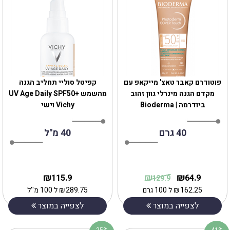
‎פוטודרם קאבר טאצ' מייקאפ עם
קפיטל סוליי תחליב הגנה
מקדם הגנה מינרלי גוון זהוב
מהשמש +UV Age Daily SPF50
ביודרמה | Bioderma
Vichy וישי
40 גרם
40 מ"ל
₪
₪
₪
115.9
64.9
129.9
162.25
₪
ל 100 גרם
289.75
₪
ל 100 מ''ל
לצפייה במוצר
לצפייה במוצר
25%
41%