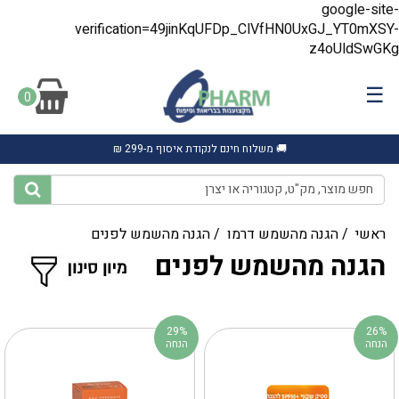
google-site-
verification=49jinKqUFDp_ClVfHN0UxGJ_YT0mXSY-
z4oUldSwGKg
☰
0
🚚 משלוח חינם לנקודת איסוף מ-299 ₪
ראשי
/
הגנה מהשמש דרמו
/
הגנה מהשמש לפנים
הגנה מהשמש לפנים
29%
26%
הנחה
הנחה