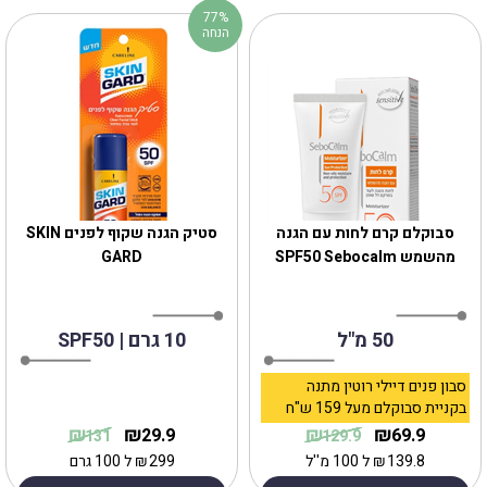
77%
הנחה
סבוקלם קרם לחות עם הגנה
סטיק הגנה שקוף לפנים SKIN
מהשמש SPF50 Sebocalm
GARD
50 מ"ל
10 גרם | SPF50
סבון פנים דיילי רוטין מתנה
בקניית סבוקלם מעל 159 ש"ח
₪
₪
₪
₪
29.9
69.9
131
129.9
139.8
₪
ל 100 מ''ל
299
₪
ל 100 גרם