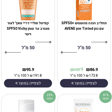
תחליב הגנה מהשמש +SPF50
קפיטל סוליי דריי טאץ' לעור
עם גוון Tinted אוון AVENE
מעורב עד שמן SPF50 Vichy
וישי
50 מ"ל
50 מ"ל
₪
₪
₪
95.9
86.9
120.9
173.8
₪
ל 100 מ''ל
191.8
₪
ל 100 מ''ל
לצפייה במוצר
לצפייה במוצר
23%
41%
הנחה
הנחה