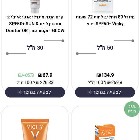
מינרל 89 תחליב לחות 72 שעות
קרם הגנה מינרלי אנטי אייג'ינג
SPF50+ Vichy וישי
עם גוון לייט SPF50+ SUN &
GLOW דוקטור עור | Doctor OR
50 מ"ל
30 מ"ל
₪
₪
₪
67.9
134.9
105.8
269.8
₪
ל 100 מ''ל
226.33
₪
ל 100 מ''ל
לצפייה במוצר
לצפייה במוצר
28%
הנחה