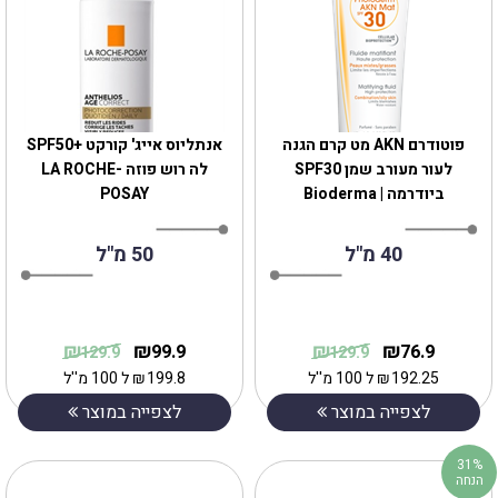
‎פוטודרם AKN מט קרם הגנה
אנתליוס אייג' קורקט SPF50+‎
לעור מעורב שמן SPF30
לה רוש פוזה ‏LA ROCHE-
ביודרמה | Bioderma
POSAY
40 מ"ל
50 מ"ל
₪
₪
₪
₪
99.9
76.9
129.9
129.9
192.25
₪
ל 100 מ''ל
199.8
₪
ל 100 מ''ל
לצפייה במוצר
לצפייה במוצר
31%
הנחה