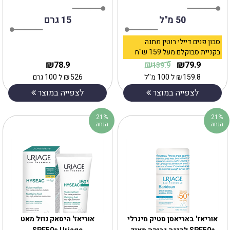
50 מ"ל
15 גרם
סבון פנים דיילי רוטין מתנה
בקניית סבוקלם מעל 159 ש"ח
₪
₪
₪
78.9
79.9
139.9
159.8
₪
ל 100 מ''ל
526
₪
ל 100 גרם
לצפייה במוצר
לצפייה במוצר
21%
21%
הנחה
הנחה
אוריאז' באריאסן סטיק מינרלי
אוריאז' היסאק נוזל מאט