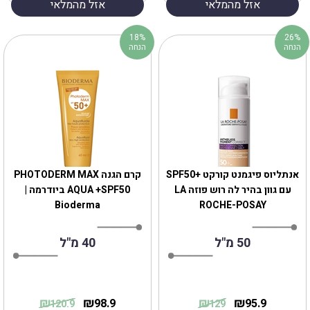
אזל מהמלאי
אזל מהמלאי
18%
26%
הנחה
הנחה
אנתליוס פיגמנט קורקט +SPF50
קרם הגנה PHOTODERM MAX
עם גוון בהיר לה רוש פוזה ‏LA
AQUA +SPF50 ביודרמה |
Bioderma
ROCHE-POSAY
50 מ"ל
40 מ"ל
₪
₪
₪
₪
98.9
95.9
120.9
129