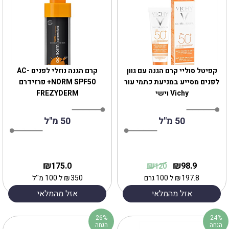
קפיטל סוליי קרם הגנה עם גוון
קרם הגנה נוזלי לפנים AC-
לפנים מסייע במניעת כתמי עור
NORM SPF50+ פרזידרם
Vichy וישי
FREZYDERM
50 מ"ל
50 מ"ל
₪
₪
₪
175.0
98.9
120
197.8
₪
ל 100 גרם
350
₪
ל 100 מ''ל
אזל מהמלאי
אזל מהמלאי
26%
24%
הנחה
הנחה